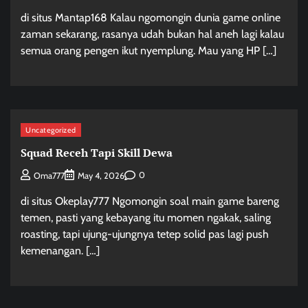
di situs Mantap168 Kalau ngomongin dunia game online
zaman sekarang, rasanya udah bukan hal aneh lagi kalau
semua orang pengen ikut nyemplung. Mau yang HP […]
Uncategorized
Squad Receh Tapi Skill Dewa
0
Oma777
May 4, 2026
di situs Okeplay777 Ngomongin soal main game bareng
temen, pasti yang kebayang itu momen ngakak, saling
roasting, tapi ujung-ujungnya tetep solid pas lagi push
kemenangan. […]