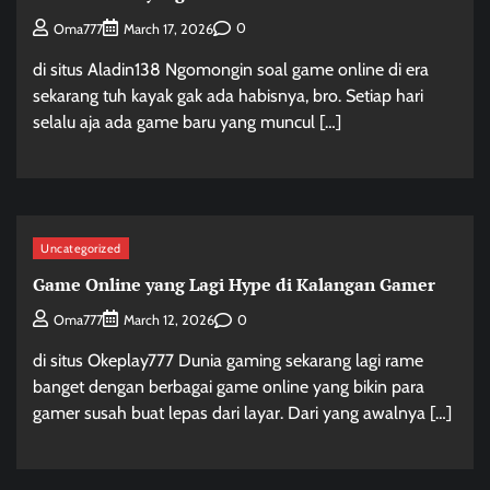
0
Oma777
March 17, 2026
di situs Aladin138 Ngomongin soal game online di era
sekarang tuh kayak gak ada habisnya, bro. Setiap hari
selalu aja ada game baru yang muncul […]
Uncategorized
Game Online yang Lagi Hype di Kalangan Gamer
0
Oma777
March 12, 2026
di situs Okeplay777 Dunia gaming sekarang lagi rame
banget dengan berbagai game online yang bikin para
gamer susah buat lepas dari layar. Dari yang awalnya […]