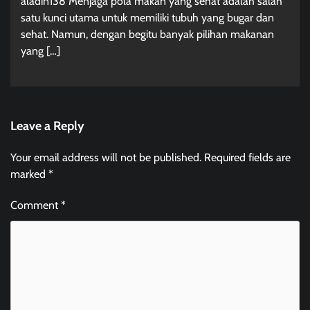
aladin138 Menjaga pola makan yang sehat adalah salah
satu kunci utama untuk memiliki tubuh yang bugar dan
sehat. Namun, dengan begitu banyak pilihan makanan
yang […]
Leave a Reply
Your email address will not be published.
Required fields are
marked
*
Comment
*