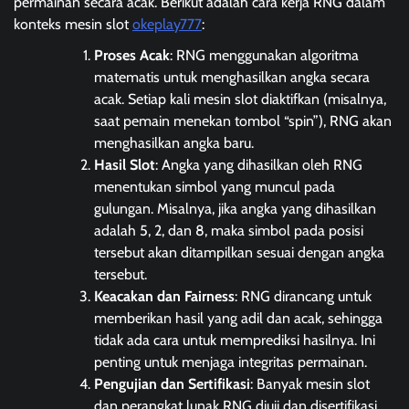
permainan secara acak. Berikut adalah cara kerja RNG dalam
konteks mesin slot
okeplay777
:
Proses Acak
: RNG menggunakan algoritma
matematis untuk menghasilkan angka secara
acak. Setiap kali mesin slot diaktifkan (misalnya,
saat pemain menekan tombol “spin”), RNG akan
menghasilkan angka baru.
Hasil Slot
: Angka yang dihasilkan oleh RNG
menentukan simbol yang muncul pada
gulungan. Misalnya, jika angka yang dihasilkan
adalah 5, 2, dan 8, maka simbol pada posisi
tersebut akan ditampilkan sesuai dengan angka
tersebut.
Keacakan dan Fairness
: RNG dirancang untuk
memberikan hasil yang adil dan acak, sehingga
tidak ada cara untuk memprediksi hasilnya. Ini
penting untuk menjaga integritas permainan.
Pengujian dan Sertifikasi
: Banyak mesin slot
dan perangkat lunak RNG diuji dan disertifikasi