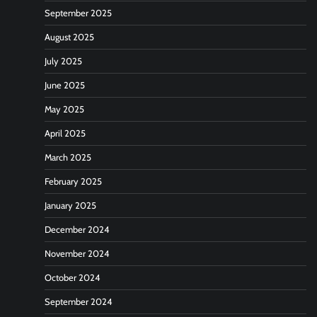
September 2025
August 2025
July 2025
June 2025
May 2025
April 2025
March 2025
February 2025
January 2025
December 2024
November 2024
October 2024
September 2024