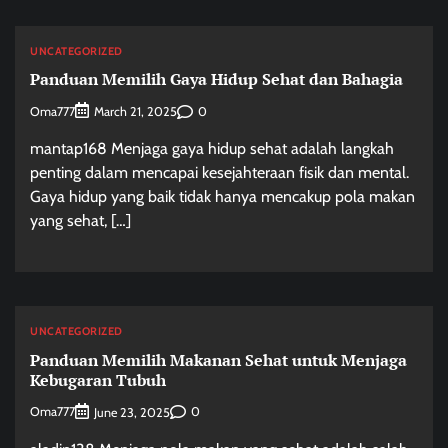
UNCATEGORIZED
Panduan Memilih Gaya Hidup Sehat dan Bahagia
Oma777
0
March 21, 2025
mantap168 Menjaga gaya hidup sehat adalah langkah
penting dalam mencapai kesejahteraan fisik dan mental.
Gaya hidup yang baik tidak hanya mencakup pola makan
yang sehat, […]
UNCATEGORIZED
Panduan Memilih Makanan Sehat untuk Menjaga
Kebugaran Tubuh
Oma777
0
June 23, 2025