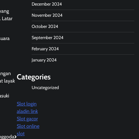
December 2024
 yang
November 2024
 Latar
October 2024
September 2024
suara
February 2024
January 2024
angan
Categories
at layak
Uncategorized
suki
Slot login
aladin link
Slot gacor
Slot online
slot
nggoda