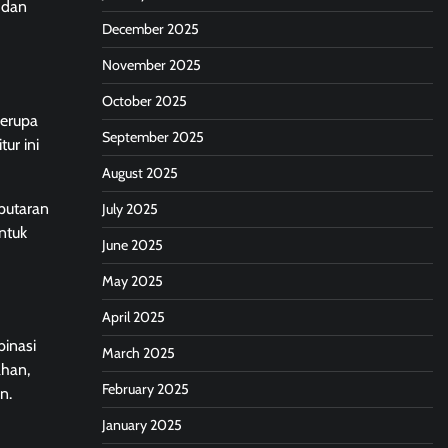
 dan
December 2025
November 2025
October 2025
berupa
September 2025
ur ini
August 2025
putaran
July 2025
ntuk
June 2025
May 2025
April 2025
binasi
March 2025
ahan,
February 2025
n.
January 2025