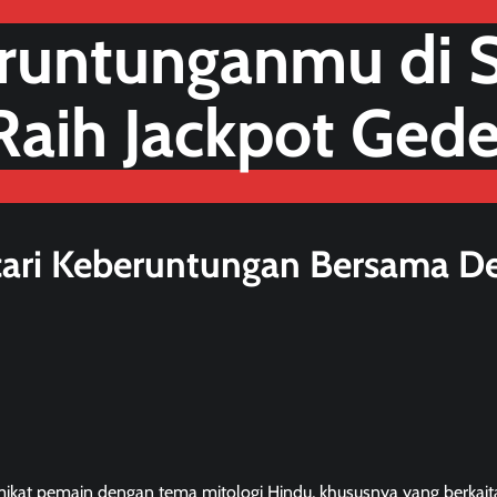
runtunganmu di S
Raih Jackpot Gede
ari Keberuntungan Bersama D
kat pemain dengan tema mitologi Hindu, khususnya yang berkait