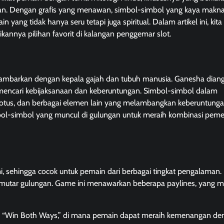
n. Dengan grafis yang menawan, simbol-simbol yang kaya makna
ang tidak hanya seru tetapi juga spiritual. Dalam artikel ini, kita
kannya pilihan favorit di kalangan penggemar slot.
ambarkan dengan kepala gajah dan tubuh manusia. Ganesha dian
 mencari kebijaksanaan dan keberuntungan. Simbol-simbol dalam
 lotus, dan berbagai elemen lain yang melambangkan keberuntunga
bol-simbol yang muncul di gulungan untuk meraih kombinasi pem
, sehingga cocok untuk pemain dari berbagai tingkat pengalaman.
emutar gulungan. Game ini menawarkan beberapa paylines, yang 
me “Win Both Ways,” di mana pemain dapat meraih kemenangan de