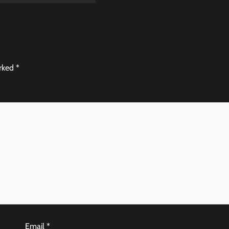
arked
*
Email
*