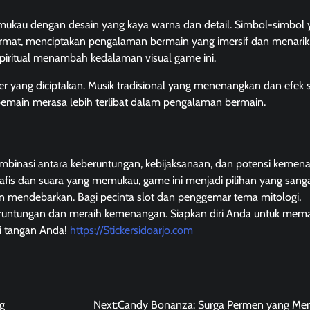
emukau dengan desain yang kaya warna dan detail. Simbol-simbol
mat, menciptakan pengalaman bermain yang imersif dan menarik.
piritual menambah kedalaman visual game ini.
r yang diciptakan. Musik tradisional yang menenangkan dan efek 
main merasa lebih terlibat dalam pengalaman bermain.
binasi antara keberuntungan, kebijaksanaan, dan potensi kemen
 grafis dan suara yang memukau, game ini menjadi pilihan yang sang
n mendebarkan. Bagi pecinta slot dan penggemar tema mitologi,
runtungan dan meraih kemenangan. Siapkan diri Anda untuk mema
i tangan Anda!
https://Stickersidoarjo.com
g
Next:
Candy Bonanza: Surga Permen yang Me