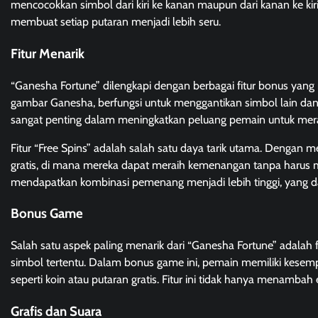
mencocokkan simbol dari kiri ke kanan maupun dari kanan ke ki
membuat setiap putaran menjadi lebih seru.
Fitur Menarik
“Ganesha Fortune” dilengkapi dengan berbagai fitur bonus yang
gambar Ganesha, berfungsi untuk menggantikan simbol lain da
sangat penting dalam meningkatkan peluang pemain untuk me
Fitur “Free Spins” adalah salah satu daya tarik utama. Denga
gratis, di mana mereka dapat meraih kemenangan tanpa harus m
mendapatkan kombinasi pemenang menjadi lebih tinggi, yang d
Bonus Game
Salah satu aspek paling menarik dari “Ganesha Fortune” adalah
simbol tertentu. Dalam bonus game ini, pemain memiliki kesemp
seperti koin atau putaran gratis. Fitur ini tidak hanya menambah
Grafis dan Suara