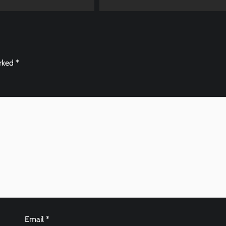
arked
*
Email
*