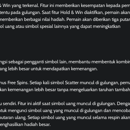
& Win yang terkenal. Fitur ini memberikan kesempatan kepada pe
tu pada gulungan. Saat fitur Hold & Win diaktifkan, pemain akan
mberikan berbagai nilai hadiah. Pemain akan diberikan tiga puta
l uang atau simbol spesial lainnya yang dapat meningkatkan
fungsi sebagai pengganti simbol lain, membantu membentuk kombi
ang lebih besar untuk mendapatkan kemenangan.
us Free Spins. Setiap kali simbol Scatter muncul di gulungan, pem
lkan kemenangan lebih besar tanpa mengeluarkan taruhan tambah
u sendiri. Fitur ini aktif saat simbol uang muncul di gulungan. Deng
s untuk mengunci simbol uang yang muncul di gulungan dan mencob
taran ulang. Setiap simbol uang yang muncul selama respin aka
enghasilkan hadiah besar.