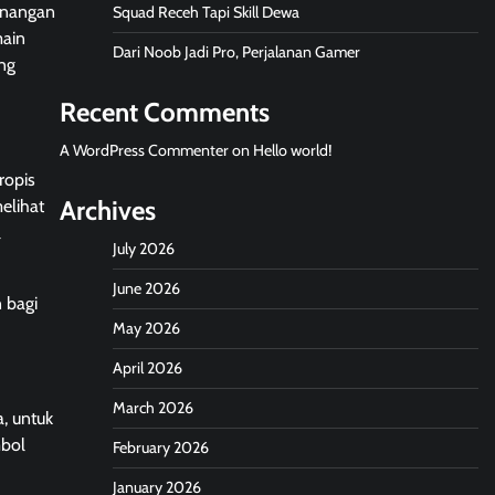
menangan
Squad Receh Tapi Skill Dewa
main
Dari Noob Jadi Pro, Perjalanan Gamer
ng
Recent Comments
A WordPress Commenter
on
Hello world!
ropis
Archives
elihat
l
July 2026
June 2026
 bagi
May 2026
April 2026
March 2026
, untuk
mbol
February 2026
January 2026