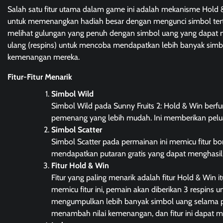
Salah satu fitur utama dalam game ini adalah mekanisme Hold 
untuk memenangkan hadiah besar dengan mengunci simbol terten
melihat gulungan yang penuh dengan simbol uang yang dapat me
ulang (respins) untuk mencoba mendapatkan lebih banyak simbo
kemenangan mereka.
Fitur-Fitur Menarik
Simbol Wild
Simbol Wild pada Sunny Fruits 2: Hold & Win ber
pemenang yang lebih mudah. Ini memberikan pelu
Simbol Scatter
Simbol Scatter pada permainan ini memicu fitur bon
mendapatkan putaran gratis yang dapat menghasi
Fitur Hold & Win
Fitur yang paling menarik adalah fitur Hold & Win it
memicu fitur ini, pemain akan diberikan 3 respin
mengumpulkan lebih banyak simbol uang selama pu
menambah nilai kemenangan, dan fitur ini dapat m