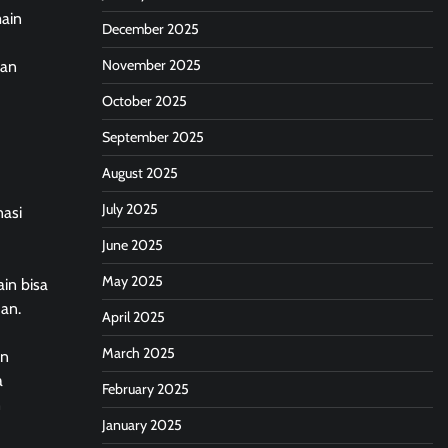
main
December 2025
November 2025
ran
October 2025
September 2025
August 2025
July 2025
nasi
June 2025
May 2025
ain bisa
an.
April 2025
March 2025
an
a
February 2025
n
January 2025