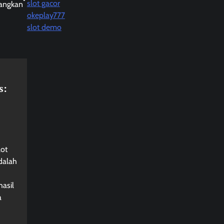
slot gacor
angkan
okeplay777
slot demo
s:
ot
adalah
asil
a