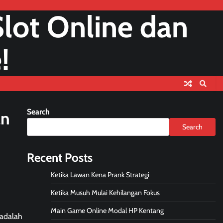
lot Online dan
!
Search
an
Search
Recent Posts
Ketika Lawan Kena Prank Strategi
Ketika Musuh Mulai Kehilangan Fokus
Main Game Online Modal HP Kentang
 adalah