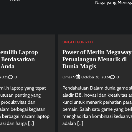
Naga yang Meneg
D
UNCATEGORIZED
emilih Laptop
Power of Merlin Megaway
 Berdasarkan
Petualangan Menarik di
 Anda
Dunia Magis
0
Oma777
0
 2025
October 28, 2024
ilih laptop yang tepat
Pendahuluan Dalam dunia game sl
utusan penting yang
aladin138, inovasi dan kreativitas 
produktivitas dan
kunci untuk menarik perhatian para
lam berbagai kegiatan
pemain. Salah satu game yang berh
da berbagai macam laptop
menghadirkan kombinasi keduany
asi dan harga […]
adalah […]