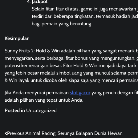
Jackpot
Selain fitur-fitur di atas, game ini juga menawarka
terdiri dari beberapa tingkatan, termasuk hadiah 
bagi pemain yang beruntung.
Kesimpulan
Sunny Fruits 2: Hold & Win adalah pilihan yang sangat menarik
menyegarkan, serta berbagai fitur bonus yang menguntungkan,
potensi kemenangan besar. Fitur Hold & Win menjadi daya tar
yang lebih besar melalui simbol uang yang muncul selama perm
& Win layak untuk dicoba oleh siapa saja yang mencari perma
Jika Anda menyukai permainan
slot gacor
yang penuh dengan fit
adalah pilihan yang tepat untuk Anda.
Posted in
Uncategorized
Post
Previous:
Animal Racing: Serunya Balapan Dunia Hewan