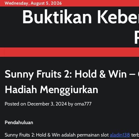
Skip
Wednesday, August 5, 2026
Buktikan Kebe
to
content
Sunny Fruits 2: Hold & Win 
Hadiah Menggiurkan
Posted on
December 3, 2024
by
oma777
Pendahuluan
Sunny Fruits 2: Hold & Win adalah permainan slot
aladin138
terb