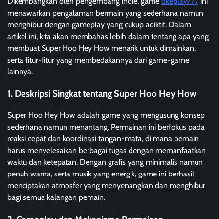
Dikembangkan oleh pengembang indie, game
okeplay777
ini
menawarkan pengalaman bermain yang sederhana namun
menghibur dengan gameplay yang cukup adiktif. Dalam
artikel ini, kita akan membahas lebih dalam tentang apa yang
membuat Super Hoo Hey How menarik untuk dimainkan,
serta fitur-fitur yang membedakannya dari game-game
lainnya.
1.
Deskripsi Singkat tentang Super Hoo Hey How
Super Hoo Hey How adalah game yang mengusung konsep
sederhana namun menantang. Permainan ini berfokus pada
reaksi cepat dan koordinasi tangan-mata, di mana pemain
harus menyelesaikan berbagai tugas dengan memanfaatkan
waktu dan ketepatan. Dengan grafis yang minimalis namun
penuh warna, serta musik yang energik, game ini berhasil
menciptakan atmosfer yang menyenangkan dan menghibur
bagi semua kalangan pemain.