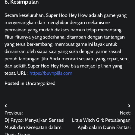
6.
Kesimpulan
Secara keseluruhan, Super Hoo Hey How adalah game yang
menyenangkan dan menghibur dengan mekanisme
permainan yang mudah diakses namun tetap menantang.
Fitur-fiturnya yang sederhana, ditambah dengan tantangan
yang terus berkembang, membuat game ini layak untuk
dimainkan oleh siapa saja yang suka dengan game kasual
penuh tantangan. Jika Anda mencari sesuatu yang cepat, seru,
dan adiktif, Super Hoo Hey How bisa menjadi pilihan yang
tepat. URL :
https://buynpills.com
Posted in
Uncategorized
Post
Previous:
Next:
navigation
DJ Psyco: Menyajikan Sensasi
Little Witch Girl: Petualangan
Musik dan Kecepatan dalam
Ajaib dalam Dunia Fantasi
Dunia Game