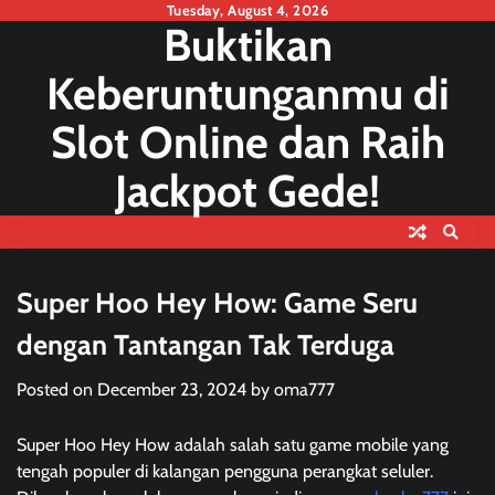
Skip
Tuesday, August 4, 2026
Buktikan
to
content
Keberuntunganmu di
Slot Online dan Raih
Jackpot Gede!
Super Hoo Hey How: Game Seru
dengan Tantangan Tak Terduga
Posted on
December 23, 2024
by
oma777
Super Hoo Hey How adalah salah satu game mobile yang
tengah populer di kalangan pengguna perangkat seluler.