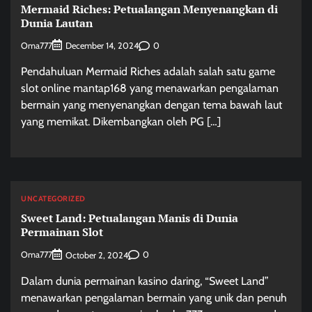
Mermaid Riches: Petualangan Menyenangkan di
Dunia Lautan
Oma777
0
December 14, 2024
Pendahuluan Mermaid Riches adalah salah satu game
slot online mantap168 yang menawarkan pengalaman
bermain yang menyenangkan dengan tema bawah laut
yang memikat. Dikembangkan oleh PG […]
UNCATEGORIZED
Sweet Land: Petualangan Manis di Dunia
Permainan Slot
Oma777
0
October 2, 2024
Dalam dunia permainan kasino daring, “Sweet Land”
menawarkan pengalaman bermain yang unik dan penuh