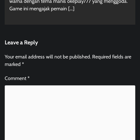
warna dengan tema manis okeplay777 yang menggoda.
Game ini mengajak pemain […]
Leave a Reply
Your email address will not be published.
Required fields are
marked
*
Comment
*