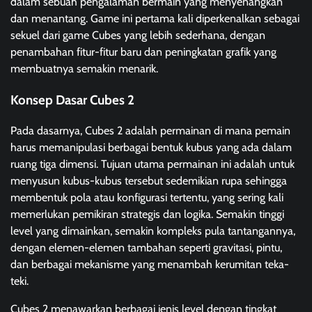
dalam sebuah pengalaman bermain yang menyenangkan
dan menantang. Game ini pertama kali diperkenalkan sebagai
sekuel dari game Cubes yang lebih sederhana, dengan
penambahan fitur-fitur baru dan peningkatan grafik yang
membuatnya semakin menarik.
Konsep Dasar Cubes 2
Pada dasarnya, Cubes 2 adalah permainan di mana pemain
harus memanipulasi berbagai bentuk kubus yang ada dalam
ruang tiga dimensi. Tujuan utama permainan ini adalah untuk
menyusun kubus-kubus tersebut sedemikian rupa sehingga
membentuk pola atau konfigurasi tertentu, yang sering kali
memerlukan pemikiran strategis dan logika. Semakin tinggi
level yang dimainkan, semakin kompleks pula tantangannya,
dengan elemen-elemen tambahan seperti gravitasi, pintu,
dan berbagai mekanisme yang menambah kerumitan teka-
teki.
Cubes 2 menawarkan berbagai jenis level dengan tingkat