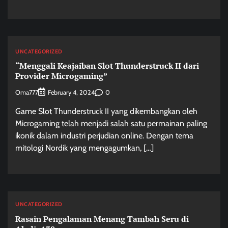
UNCATEGORIZED
“Menggali Keajaiban Slot Thunderstruck II dari
Provider Microgaming”
Oma777
0
February 4, 2024
Game Slot Thunderstruck II yang dikembangkan oleh
Microgaming telah menjadi salah satu permainan paling
ikonik dalam industri perjudian online. Dengan tema
mitologi Nordik yang mengagumkan, […]
UNCATEGORIZED
Rasain Pengalaman Menang Tambah Seru di