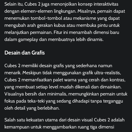
Selain itu, Cubes 2 juga menonjolkan konsep interaktivitas
dengan elemen-elemen lingkungan. Misalnya, pemain dapat
menemukan tombol-tombol atau mekanisme yang dapat
mengubah arah gerakan kubus atau membuka pintu untuk
melanjutkan permainan. Fitur ini menambah dimensi baru
dalam gameplay dan membuatnya lebih dinamis.
Desain dan Grafis
Cubes 2 memiliki desain grafis yang sederhana namun
menarik. Meskipun tidak menggunakan grafik ultra-realistis,
Cubes 2 memanfaatkan palet warna yang cerah dan kontras,
yang membuat setiap level mudah dikenali dan dimainkan.
Visualnya bersih dan minimalis, memungkinkan pemain untuk
fokus pada teka-teki yang sedang dihadapi tanpa terganggu
oleh detail yang berlebihan.
Salah satu kekuatan utama dari desain visual Cubes 2 adalah
kemampuan untuk menggambarkan ruang tiga dimensi