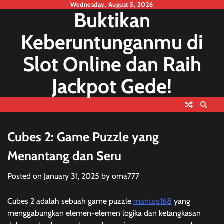
Skip
Wednesday, August 5, 2026
Buktikan
to
content
Keberuntunganmu di
Slot Online dan Raih
Jackpot Gede!
Cubes 2: Game Puzzle yang
Menantang dan Seru
Posted on
January 31, 2025
by
oma777
Cubes 2 adalah sebuah game puzzle
mantap168
yang
menggabungkan elemen-elemen logika dan ketangkasan