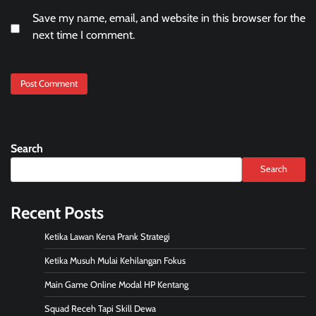
Save my name, email, and website in this browser for the
next time I comment.
Search
Search
Recent Posts
Ketika Lawan Kena Prank Strategi
Ketika Musuh Mulai Kehilangan Fokus
Main Game Online Modal HP Kentang
Squad Receh Tapi Skill Dewa