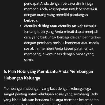
pendapat Anda dengan percaya diri. Ini juga
memberi Anda kesempatan untuk berinteraksi
dengan orang yang memiliki pandangan
berbeda.
Menulis di Blog atau Menulis Artikel
: Menulis
tentang topik yang Anda minati dapat menjadi
cara yang baik untuk berbagi ide dan berinteraksi
dengan pembaca melalui komentar atau media
sosial. Ini memberi Anda kesempatan untuk
membangun komunitas dengan minat yang
sama.
6. Pilih Hobi yang Membantu Anda Membangun
Hubungan Keluarga
Membangun hubungan yang kuat dengan keluarga juga
sangat penting untuk kehidupan sosial yang seimbang. Hobi
yang bisa dilakukan bersama keluarga memberi kesempatan