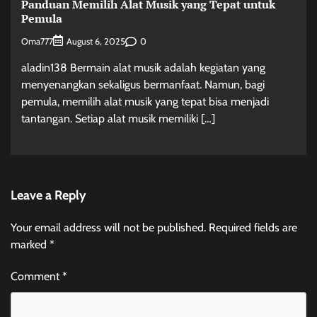
Panduan Memilih Alat Musik yang Tepat untuk
Pemula
Oma777
0
August 6, 2025
aladin138 Bermain alat musik adalah kegiatan yang
menyenangkan sekaligus bermanfaat. Namun, bagi
pemula, memilih alat musik yang tepat bisa menjadi
tantangan. Setiap alat musik memiliki […]
Leave a Reply
Your email address will not be published.
Required fields are
marked
*
Comment
*