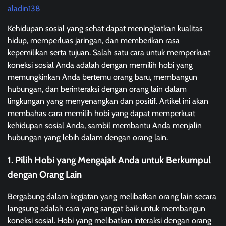
aladin138
Kehidupan sosial yang sehat dapat meningkatkan kualitas
hidup, memperluas jaringan, dan memberikan rasa
kepemilikan serta tujuan. Salah satu cara untuk memperkuat
koneksi sosial Anda adalah dengan memilih hobi yang
memungkinkan Anda bertemu orang baru, membangun
hubungan, dan berinteraksi dengan orang lain dalam
lingkungan yang menyenangkan dan positif. Artikel ini akan
membahas cara memilih hobi yang dapat memperkuat
kehidupan sosial Anda, sambil membantu Anda menjalin
hubungan yang lebih dalam dengan orang lain.
1. Pilih Hobi yang Mengajak Anda untuk Berkumpul
dengan Orang Lain
Bergabung dalam kegiatan yang melibatkan orang lain secara
langsung adalah cara yang sangat baik untuk membangun
koneksi sosial. Hobi yang melibatkan interaksi dengan orang