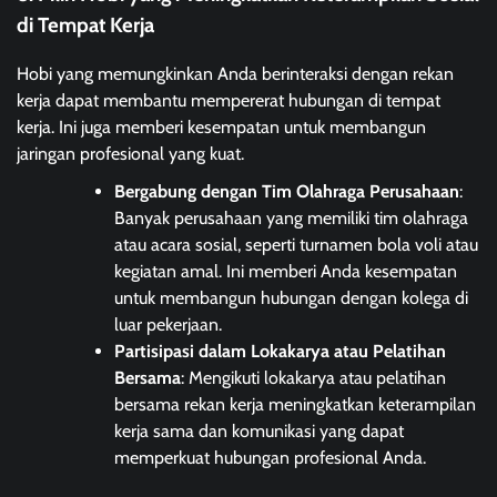
di Tempat Kerja
Hobi yang memungkinkan Anda berinteraksi dengan rekan
kerja dapat membantu mempererat hubungan di tempat
kerja. Ini juga memberi kesempatan untuk membangun
jaringan profesional yang kuat.
Bergabung dengan Tim Olahraga Perusahaan
:
Banyak perusahaan yang memiliki tim olahraga
atau acara sosial, seperti turnamen bola voli atau
kegiatan amal. Ini memberi Anda kesempatan
untuk membangun hubungan dengan kolega di
luar pekerjaan.
Partisipasi dalam Lokakarya atau Pelatihan
Bersama
: Mengikuti lokakarya atau pelatihan
bersama rekan kerja meningkatkan keterampilan
kerja sama dan komunikasi yang dapat
memperkuat hubungan profesional Anda.