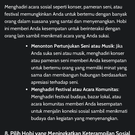
Menghadiri acara sosial seperti konser, pameran seni, atau
festival memungkinkan Anda untuk bertemu dengan banyak
orang dalam suasana yang santai dan menyenangkan. Hobi
ini memberi Anda kesempatan untuk berinteraksi dengan
orang lain sambil menikmati acara yang Anda sukai.
Menonton Pertunjukan Seni atau Musik
: Jika
Anda suka seni atau musik, menghadiri konser
atau pameran seni memberi Anda kesempatan
untuk bertemu orang yang memiliki minat yang
sama dan membangun hubungan berdasarkan
apresiasi terhadap seni.
Menghadiri Festival atau Acara Komunitas
:
Menghadiri festival budaya, bazar lokal, atau
acara komunitas memberi Anda kesempatan
untuk menjalin koneksi sosial sambil menikmati
budaya dan kegiatan yang menyenangkan.
8. Pilih Hobi yang Meningkatkan Keterampilan Sosial