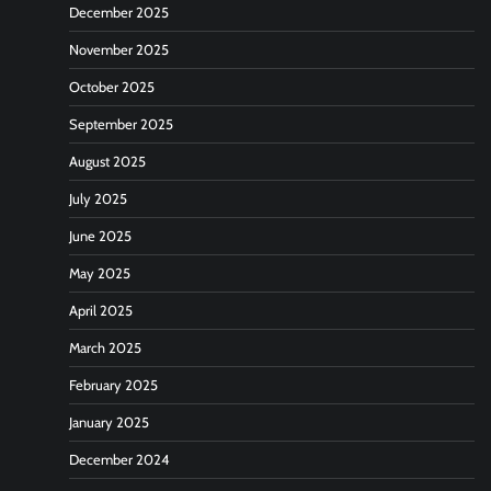
December 2025
November 2025
October 2025
September 2025
August 2025
July 2025
June 2025
May 2025
April 2025
March 2025
February 2025
January 2025
December 2024