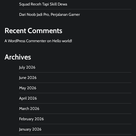
Squad Receh Tapi Skill Dewa
Dari Noob Jadi Pro, Perjalanan Gamer
Recent Comments
A WordPress Commenter
on
Hello world!
Archives
July 2026
June 2026
May 2026
April 2026
March 2026
February 2026
January 2026