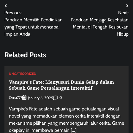
Post
Previous:
Next:
navigation
Panduan Memilih Pendidikan
Panduan Menjaga Kesehatan
yang Tepat untuk Mencapai
Mental di Tengah Kesibukan
Impian Anda
Hidup
Related Posts
UNCATEGORIZED
Vampire’s Fate: Menyusuri Dunia Gelap dalam
Sebuah Game Petualangan Interaktif
Oma777
0
January 6, 2025
Vampire’s Fate adalah sebuah game petualangan visual
novel yang memadukan elemen cerita interaktif dengan
mekanisme pilihan yang mempengaruhi alur cerita. Game
okeplay ini membawa pemain […]