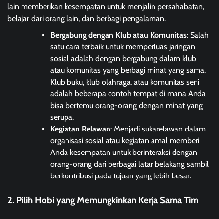
lain memberikan kesempatan untuk menjalin persahabatan,
belajar dari orang lain, dan berbagi pengalaman.
Bergabung dengan Klub atau Komunitas
: Salah
satu cara terbaik untuk memperluas jaringan
sosial adalah dengan bergabung dalam klub
atau komunitas yang berbagi minat yang sama.
Klub buku, klub olahraga, atau komunitas seni
adalah beberapa contoh tempat di mana Anda
bisa bertemu orang-orang dengan minat yang
serupa.
Kegiatan Relawan
: Menjadi sukarelawan dalam
organisasi sosial atau kegiatan amal memberi
Anda kesempatan untuk berinteraksi dengan
orang-orang dari berbagai latar belakang sambil
berkontribusi pada tujuan yang lebih besar.
2. Pilih Hobi yang Memungkinkan Kerja Sama Tim