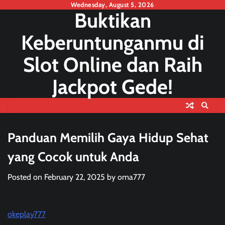
Skip
Wednesday, August 5, 2026
Buktikan
to
content
Keberuntunganmu di
Slot Online dan Raih
Jackpot Gede!
Panduan Memilih Gaya Hidup Sehat
yang Cocok untuk Anda
Posted on
February 22, 2025
by
oma777
okeplay777