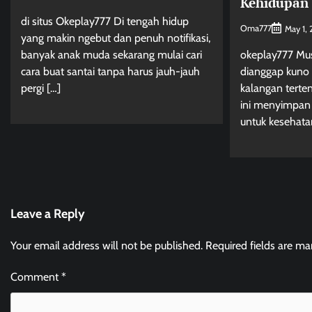
Kehidupan 
di situs Okeplay777 Di tengah hidup
Oma777
May 1,
yang makin ngebut dan penuh notifikasi,
banyak anak muda sekarang mulai cari
okeplay777 Musi
cara buat santai tanpa harus jauh-jauh
dianggap kuno 
pergi […]
kalangan terten
ini menyimpan 
untuk kesehatan
Leave a Reply
Your email address will not be published.
Required fields are m
Comment
*