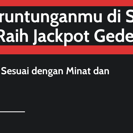
runtunganmu di S
Raih Jackpot Gede
 Sesuai dengan Minat dan