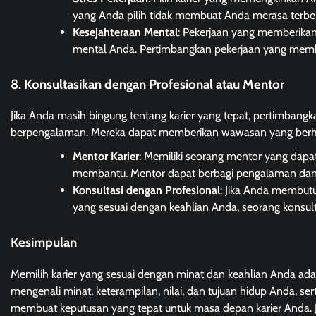
yang Anda pilih tidak membuat Anda merasa terbeb
Kesejahteraan Mental
: Pekerjaan yang memberika
mental Anda. Pertimbangkan pekerjaan yang memb
8. Konsultasikan dengan Profesional atau Mentor
Jika Anda masih bingung tentang karier yang tepat, pertimbang
berpengalaman. Mereka dapat memberikan wawasan yang berha
Mentor Karier
: Memiliki seorang mentor yang dap
membantu. Mentor dapat berbagi pengalaman dan
Konsultasi dengan Profesional
: Jika Anda membutu
yang sesuai dengan keahlian Anda, seorang konsult
Kesimpulan
Memilih karier yang sesuai dengan minat dan keahlian Anda 
mengenali minat, keterampilan, nilai, dan tujuan hidup Anda, 
membuat keputusan yang tepat untuk masa depan karier Anda. J