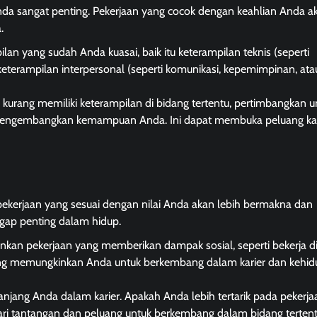
nda sangat penting. Pekerjaan yang cocok dengan keahlian Anda a
.
ilan yang sudah Anda kuasai, baik itu keterampilan teknis (seperti
eterampilan interpersonal (seperti komunikasi, kepemimpinan, ata
a kurang memiliki keterampilan di bidang tertentu, pertimbangkan u
 mengembangkan kemampuan Anda. Ini dapat membuka peluang kar
 pekerjaan yang sesuai dengan nilai Anda akan lebih bermakna dan
ggap penting dalam hidup.
kan pekerjaan yang memberikan dampak sosial, seperti bekerja d
 yang memungkinkan Anda untuk berkembang dalam karier dan kehi
panjang Anda dalam karier. Apakah Anda lebih tertarik pada pekerj
ri tantangan dan peluang untuk berkembang dalam bidang terten