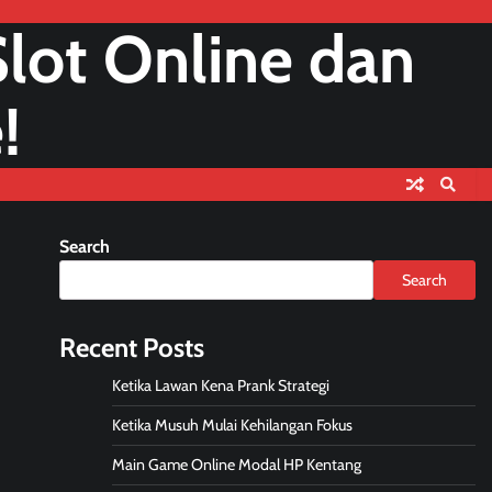
lot Online dan
!
Search
Search
Recent Posts
Ketika Lawan Kena Prank Strategi
Ketika Musuh Mulai Kehilangan Fokus
Main Game Online Modal HP Kentang