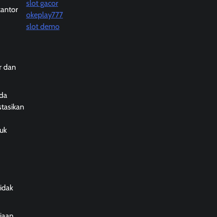
slot gacor
kantor
okeplay777
slot demo
r dan
ada
tasikan
tuk
idak
jaan