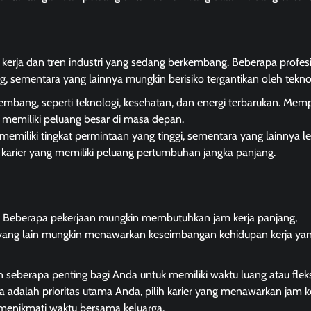
kerja dan tren industri yang sedang berkembang. Beberapa profes
g, sementara yang lainnya mungkin berisiko tergantikan oleh tekno
kembang, seperti teknologi, kesehatan, dan energi terbarukan. Memp
 memiliki peluang besar di masa depan.
memiliki tingkat permintaan yang tinggi, sementara yang lainnya l
karier yang memiliki peluang pertumbuhan jangka panjang.
a. Beberapa pekerjaan mungkin membutuhkan jam kerja panjang,
ara yang lain mungkin menawarkan keseimbangan kehidupan kerja yan
n seberapa penting bagi Anda untuk memiliki waktu luang atau fleksi
a adalah prioritas utama Anda, pilih karier yang menawarkan jam k
menikmati waktu bersama keluarga.