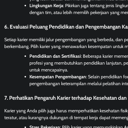
Lingkungan Kerja
: Pikirkan juga tentang jenis ling
dengan tim, atau lebih memilih pekerjaan yang me
6. Evaluasi Peluang Pendidikan dan Pengembangan Kar
Setiap karier memiliki jalur pengembangan yang berbeda, dan p
berkembang. Pilih karier yang menawarkan kesempatan untuk 
Pendidikan dan Sertifikasi
: Beberapa karier memerlu
profesi yang membutuhkan pendidikan lanjutan, p
untuk mencapainya.
Kesempatan Pengembangan
: Selain pendidikan f
pengembangan keterampilan melalui pelatihan inter
7. Perhatikan Pengaruh Karier terhadap Kesehatan dan
Karier yang Anda pilih juga harus memperhatikan kesehatan fisi
teratur, atau kurangnya dukungan di tempat kerja dapat memeng
Stres Pekerjaan
: Pilih karier yang memungkinkan A