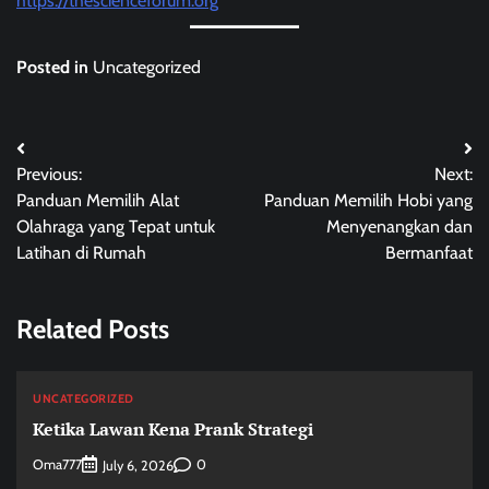
https://thescienceforum.org
Posted in
Uncategorized
Post
Previous:
Next:
navigation
Panduan Memilih Alat
Panduan Memilih Hobi yang
Olahraga yang Tepat untuk
Menyenangkan dan
Latihan di Rumah
Bermanfaat
Related Posts
UNCATEGORIZED
Ketika Lawan Kena Prank Strategi
Oma777
0
July 6, 2026