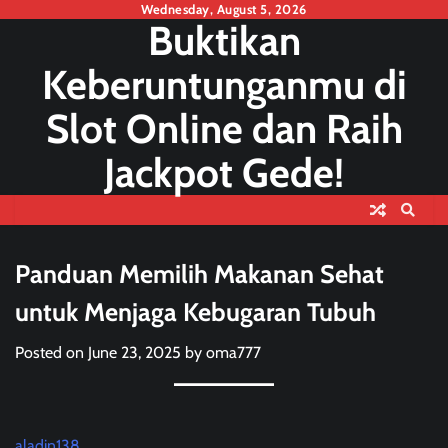
Skip
Wednesday, August 5, 2026
Buktikan
to
content
Keberuntunganmu di
Slot Online dan Raih
Jackpot Gede!
Panduan Memilih Makanan Sehat
untuk Menjaga Kebugaran Tubuh
Posted on
June 23, 2025
by
oma777
aladin138