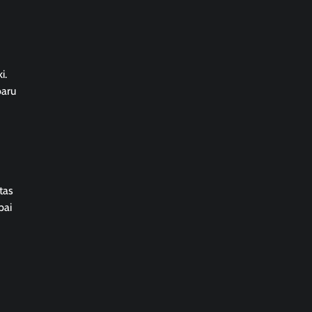
i.
baru
tas
pai