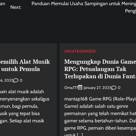
ian
Panduan Memulai Usaha Sampingan untuk Mening
Next:
Peng
D
UNCATEGORIZED
milih Alat Musik
Mengungkap Dunia Gam
 untuk Pemula
RPG: Petualangan Tak
Terlupakan di Dunia Fant
0
 6, 2025
Oma777
0
January 27, 2025
ain alat musik adalah
 menyenangkan sekaligus
mantap168 Game RPG (Role-Play
amun, bagi pemula,
Game) adalah salah satu genre
usik yang tepat bisa
permainan yang telah memikat hat
gan. Setiap alat musik
gamer selama bertahun-tahun. D
game RPG, pemain diberi kesempa
untuk […]