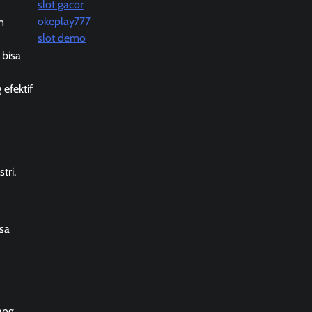
slot gacor
okeplay777
n
slot demo
 bisa
efektif
tri.
isa
ang