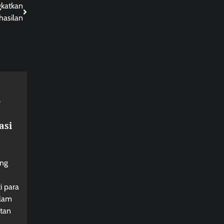
katkan
hasilan
e
asi
ing
i para
alam
tan