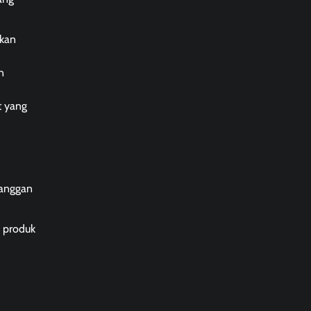
akan
n
t yang
langgan
i produk