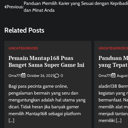
Post
Panduan Memilih Karier yang Sesuai dengan Kepribad
Previous:
dan Minat Anda
navigation
Related Posts
UNCATEGORIZED
UNCATEGORIZE
Pemain Mantap168 Puas
Panduan Me
Banget Sama Super Game Ini
yang Tepat
Oma777
0
Oma777
October 26, 2025
August
Bagi para pecinta game online,
aladin138 Berm
pengalaman bermain yang seru dan
kegiatan yang
menguntungkan adalah hal utama yang
bermanfaat. N
dicari. Tidak heran jika banyak gamer
memilih alat m
memilih Mantap168 sebagai platform
menjadi tantan
[…]
memiliki […]