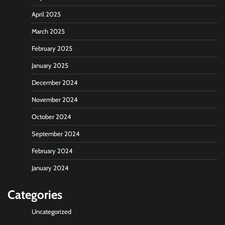
April 2025
March 2025
February 2025
January 2025
December 2024
November 2024
October 2024
September 2024
February 2024
January 2024
Categories
Uncategorized