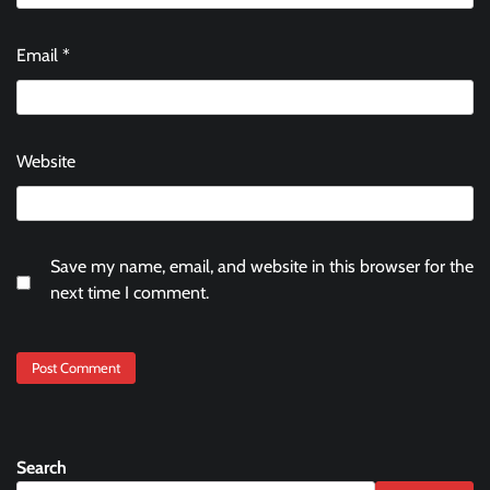
Email
*
Website
Save my name, email, and website in this browser for the
next time I comment.
Search