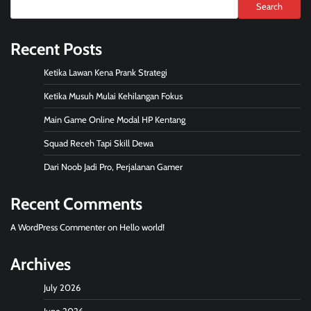
Search
Recent Posts
Ketika Lawan Kena Prank Strategi
Ketika Musuh Mulai Kehilangan Fokus
Main Game Online Modal HP Kentang
Squad Receh Tapi Skill Dewa
Dari Noob Jadi Pro, Perjalanan Gamer
Recent Comments
A WordPress Commenter
on
Hello world!
Archives
July 2026