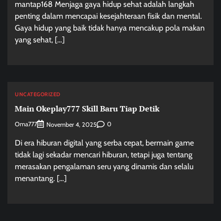
mantap168 Menjaga gaya hidup sehat adalah langkah
penting dalam mencapai kesejahteraan fisik dan mental.
Gaya hidup yang baik tidak hanya mencakup pola makan
yang sehat, […]
UNCATEGORIZED
Main Okeplay777 Skill Baru Tiap Detik
Oma777
0
November 4, 2025
Di era hiburan digital yang serba cepat, bermain game
tidak lagi sekadar mencari hiburan, tetapi juga tentang
merasakan pengalaman seru yang dinamis dan selalu
menantang. […]