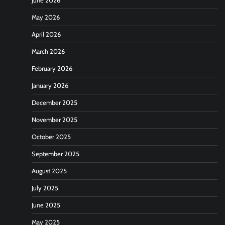
June 2026
May 2026
April 2026
March 2026
February 2026
January 2026
December 2025
November 2025
October 2025
September 2025
August 2025
July 2025
June 2025
May 2025