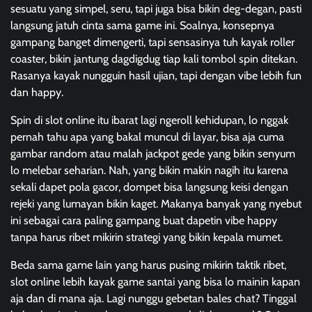
sesuatu yang simpel, seru, tapi juga bisa bikin deg-degan, pasti
langsung jatuh cinta sama game ini. Soalnya, konsepnya
gampang banget dimengerti, tapi sensasinya tuh kayak roller
coaster, bikin jantung dagdigdug tiap kali tombol spin ditekan.
Rasanya kayak nungguin hasil ujian, tapi dengan vibe lebih fun
dan happy.
Spin di slot online itu ibarat lagi ngeroll kehidupan, lo nggak
pernah tahu apa yang bakal muncul di layar, bisa aja cuma
gambar random atau malah jackpot gede yang bikin senyum
lo melebar seharian. Nah, yang bikin makin nagih itu karena
sekali dapet pola gacor, dompet bisa langsung keisi dengan
rejeki yang lumayan bikin kaget. Makanya banyak yang nyebut
ini sebagai cara paling gampang buat dapetin vibe happy
tanpa harus ribet mikirin strategi yang bikin kepala mumet.
Beda sama game lain yang harus pusing mikirin taktik ribet,
slot online lebih kayak game santai yang bisa lo mainin kapan
aja dan di mana aja. Lagi nunggu gebetan bales chat? Tinggal