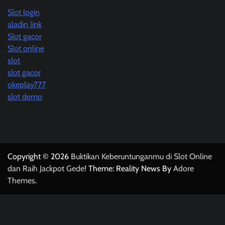
Slot login
aladin link
Slot gacor
Slot online
slot
slot gacor
okeplay777
slot demo
Copyright © 2026
Buktikan Keberuntunganmu di Slot Online
dan Raih Jackpot Gede!
Theme: Reality News By
Adore
Themes
.