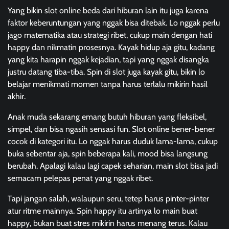
Yang bikin slot online beda dari hiburan lain itu juga karena
faktor keberuntungan yang nggak bisa ditebak. Lo nggak perlu
jago matematika atau strategi ribet, cukup main dengan hati
happy dan nikmatin prosesnya. Kayak hidup aja gitu, kadang
yang kita harapin nggak kejadian, tapi yang nggak disangka
justru datang tiba-tiba. Spin di slot juga kayak gitu, bikin lo
belajar menikmati momen tanpa harus terlalu mikirin hasil
akhir.
Anak muda sekarang emang butuh hiburan yang fleksibel,
simpel, dan bisa ngasih sensasi fun. Slot online bener-bener
cocok di kategori itu. Lo nggak harus duduk lama-lama, cukup
buka sebentar aja, spin beberapa kali, mood bisa langsung
berubah. Apalagi kalau lagi capek seharian, main slot bisa jadi
semacam pelepas penat yang nggak ribet.
Tapi jangan salah, walaupun seru, tetep harus pinter-pinter
atur ritme mainnya. Spin happy itu artinya lo main buat
happy, bukan buat stres mikirin harus menang terus. Kalau