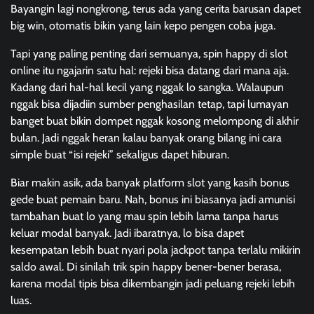
Bayangin lagi nongkrong, terus ada yang cerita barusan dapet
big win, otomatis bikin yang lain kepo pengen coba juga.
Tapi yang paling penting dari semuanya, spin happy di slot
online itu ngajarin satu hal: rejeki bisa datang dari mana aja.
Kadang dari hal-hal kecil yang nggak lo sangka. Walaupun
nggak bisa dijadiin sumber penghasilan tetap, tapi lumayan
banget buat bikin dompet nggak kosong melompong di akhir
bulan. Jadi nggak heran kalau banyak orang bilang ini cara
simple buat “isi rejeki” sekaligus dapet hiburan.
Biar makin asik, ada banyak platform slot yang kasih bonus
gede buat pemain baru. Nah, bonus ini biasanya jadi amunisi
tambahan buat lo yang mau spin lebih lama tanpa harus
keluar modal banyak. Jadi ibaratnya, lo bisa dapet
kesempatan lebih buat nyari pola jackpot tanpa terlalu mikirin
saldo awal. Di sinilah trik spin happy bener-bener berasa,
karena modal tipis bisa dikembangin jadi peluang rejeki lebih
luas.