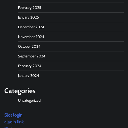
February 2025
January 2025
December 2024
November 2024
October 2024
September 2024
February 2024
January 2024
Categories
Uncategorized
Slot login
aladin link