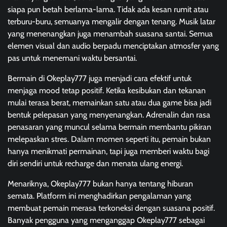
siapa pun betah berlama-lama. Tidak ada kesan rumit atau
terburu-buru, semuanya mengalir dengan tenang. Musik latar
yang menenangkan juga menambah suasana santai. Semua
elemen visual dan audio berpadu menciptakan atmosfer yang
pas untuk menemani waktu bersantai.
Bermain di Okeplay777 juga menjadi cara efektif untuk
menjaga mood tetap positif. Ketika kesibukan dan tekanan
mulai terasa berat, memainkan satu atau dua game bisa jadi
bentuk pelepasan yang menyenangkan. Adrenalin dan rasa
penasaran yang muncul selama bermain membantu pikiran
melepaskan stres. Dalam momen seperti itu, pemain bukan
hanya menikmati permainan, tapi juga memberi waktu bagi
diri sendiri untuk recharge dan menata ulang energi.
Menariknya, Okeplay777 bukan hanya tentang hiburan
semata. Platform ini menghadirkan pengalaman yang
membuat pemain merasa terkoneksi dengan suasana positif.
Banyak pengguna yang menganggap Okeplay777 sebagai