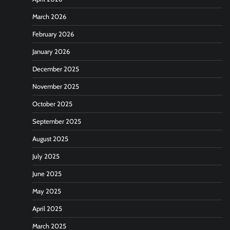
March 2026
February 2026
January 2026
December 2025
November 2025
October 2025
September 2025
August 2025
July 2025
June 2025
May 2025
April 2025
March 2025