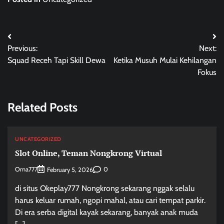
Post
Previous:
Next:
navigation
Squad Receh Tapi Skill Dewa
Ketika Musuh Mulai Kehilangan
Fokus
Related Posts
UNCATEGORIZED
Slot Online, Teman Nongkrong Virtual
Oma777
0
February 5, 2026
di situs Okeplay777 Nongkrong sekarang nggak selalu
harus keluar rumah, ngopi mahal, atau cari tempat parkir.
Di era serba digital kayak sekarang, banyak anak muda