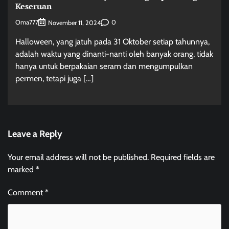
Keseruan
Oma777
0
November 11, 2024
Halloween, yang jatuh pada 31 Oktober setiap tahunnya,
adalah waktu yang dinanti-nanti oleh banyak orang, tidak
hanya untuk berpakaian seram dan mengumpulkan
permen, tetapi juga […]
Leave a Reply
Your email address will not be published.
Required fields are
marked
*
Comment
*