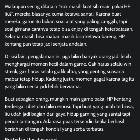
Walaupun sering dikatain “kok masih kuat sih main pakai HP
itu?”, mereka biasanya cuma ketawa santai. Karena buat
mereka, game itu bukan soal alat yang paling canggih, tapi
soal gimana caranya tetap bisa enjoy di tengah keterbatasan.
Selama masih bisa mabar, masih bisa ketawa bareng, HP
kentang pun tetap jadi senjata andalan.
Di sisi lain, pengalaman ini juga bikin banyak orang jadi lebih
menghargai momen kecil dalam game. Gak harus selalu win
streak, gak harus selalu grafik ultra, yang penting suasana
mabar tetap hidup. Kadang justru momen gagal karena lag itu
yang bikin cerita jadi lebih berwarna.
Buat sebagian orang, mungkin main game pakai HP kentang
terdengar ribet dan bikin emosi. Tapi buat yang udah terbiasa,
itu udah jadi bagian dari gaya hidup gaming yang santai tapi
penuh tantangan. Ada rasa puas tersendiri ketika berhasil
bertahan di tengah kondisi yang serba terbatas.
Posted in
Uncategorized