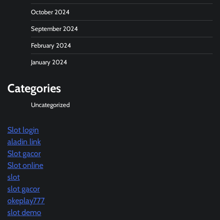
October 2024
September 2024
February 2024
January 2024
Categories
Uncategorized
Slot login
aladin link
Slot gacor
Slot online
slot
slot gacor
okeplay777
slot demo