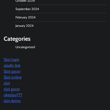
October 2024
September 2024
February 2024
January 2024
Categories
Uncategorized
Slot login
aladin link
Slot gacor
Slot online
slot
slot gacor
okeplay777
slot demo