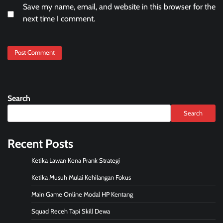
Save my name, email, and website in this browser for the
next time I comment.
Search
Search
Recent Posts
Ketika Lawan Kena Prank Strategi
Ketika Musuh Mulai Kehilangan Fokus
Main Game Online Modal HP Kentang
Squad Receh Tapi Skill Dewa