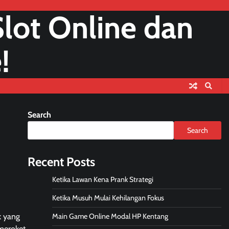
lot Online dan
!
Search
Search
Recent Posts
Ketika Lawan Kena Prank Strategi
Ketika Musuh Mulai Kehilangan Fokus
k yang
Main Game Online Modal HP Kentang
meroket.