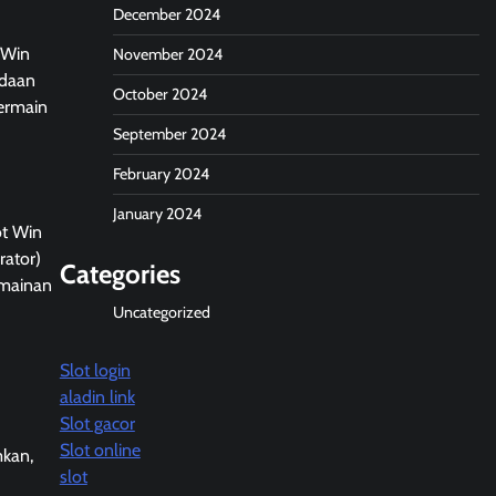
December 2024
 Win
November 2024
adaan
October 2024
bermain
September 2024
February 2024
January 2024
ot Win
rator)
Categories
rmainan
Uncategorized
Slot login
aladin link
Slot gacor
Slot online
mkan,
slot