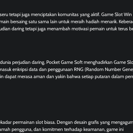
eru tetapi juga menciptakan komunitas yang aktif. Game Slot Win
in bersaing satu sama lain untuk meraih hadiah menarik. Keber
judian daring tetapi juga menambah motivasi pemain untuk terus 
 dunia perjudian daring. Pocket Game Soft menghadirkan Game Sl
termasuk enkripsi data dan penggunaan RNG (Random Number Gene
in dapat merasa aman dan yakin bahwa setiap putaran dalam pe
kadar permainan slot biasa. Dengan desain grafis yang mengagu
 ramah pengguna, dan komitmen terhadap keamanan, game ini