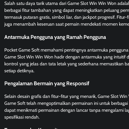
Salah satu daya tarik utama dari Game Slot Win Win Won adala
berbagai fitur tambahan yang dapat meningkatkan peluang pem
termasuk putaran gratis, simbol liar, dan jackpot progresif. Fit
juga menambah keseruan saat pemain mendekati momen keme
Antarmuka Pengguna yang Ramah Pengguna
Pocket Game Soft memahami pentingnya antarmuka pengguna
Game Slot Win Win Won hadir dengan antarmuka yang intuitif 
kontrol yang jelas dan tata letak yang sederhana memastika
setiap detiknya.
Pengalaman Bermain yang Responsif
Selain desain grafis dan fitur-fitur yang menarik, Game Slot 
Game Soft telah mengoptimalkan permainan ini untuk berbagai p
dapat menikmati permainan dengan lancar tanpa mengalami lag 
spesifikasi rendah.