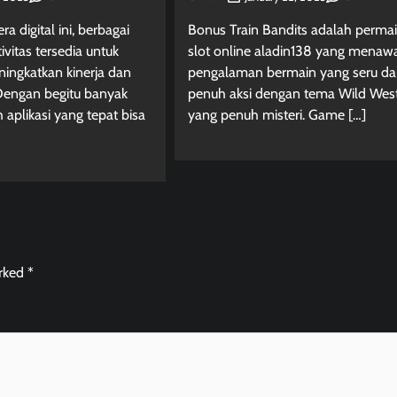
a digital ini, berbagai
Bonus Train Bandits adalah perma
ivitas tersedia untuk
slot online aladin138 yang menaw
ngkatkan kinerja dan
pengalaman bermain yang seru d
. Dengan begitu banyak
penuh aksi dengan tema Wild Wes
h aplikasi yang tepat bisa
yang penuh misteri. Game […]
arked
*