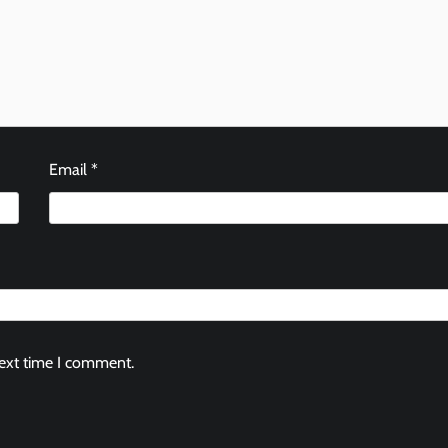
Email
*
next time I comment.