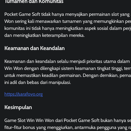
Turnamen dan Komunitas
Pocket Game Soft tidak hanya menyajikan permainan slot yang s
Won sering kali menawarkan turnamen yang memungkinkan pema
komunitas ini tidak hanya meningkatkan aspek sosial dalam per
dan meningkatkan keterampilan mereka.
Keamanan dan Keandalan
Keamanan dan keandalan selalu menjadi prioritas utama dalam
Win Won dengan dilengkapi sistem keamanan tingkat tinggi, 
untuk memastikan keadilan permainan. Dengan demikian, pema
ini adil dan bebas dari manipulasi.
https://sarafovo.org
Kesimpulan
Game Slot Win Win Won dari Pocket Game Soft bukan hanya se
fitur-fitur bonus yang menggiurkan, antarmuka pengguna yang