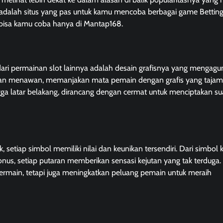
adalah situs yang pas untuk kamu mencoba berbagai game Betting
 bisa kamu coba hanya di Mantap168.
i permainan slot lainnya adalah desain grafisnya yang mengagu
f dan menawan, memanjakan mata pemain dengan grafis yang taja
gga latar belakang, dirancang dengan cermat untuk menciptakan s
tiap simbol memiliki nilai dan keunikan tersendiri. Dari simbol k
nus, setiap putaran memberikan sensasi kejutan yang tak terduga.
main, tetapi juga meningkatkan peluang pemain untuk meraih