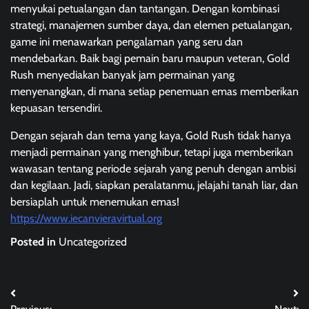
menyukai petualangan dan tantangan. Dengan kombinasi
strategi, manajemen sumber daya, dan elemen petualangan,
game ini menawarkan pengalaman yang seru dan
mendebarkan. Baik bagi pemain baru maupun veteran, Gold
Rush menyediakan banyak jam permainan yang
menyenangkan, di mana setiap penemuan emas memberikan
kepuasan tersendiri.
Dengan sejarah dan tema yang kaya, Gold Rush tidak hanya
menjadi permainan yang menghibur, tetapi juga memberikan
wawasan tentang periode sejarah yang penuh dengan ambisi
dan kegilaan. Jadi, siapkan peralatanmu, jelajahi tanah liar, dan
bersiaplah untuk menemukan emas!
https://www.iecanvieravirtual.org
Posted in
Uncategorized
Post