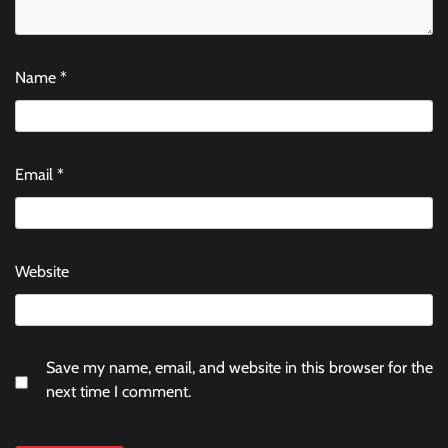
Name
*
Email
*
Website
Save my name, email, and website in this browser for the
next time I comment.