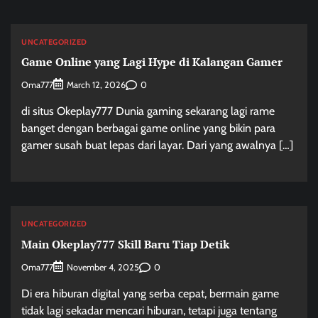
UNCATEGORIZED
Game Online yang Lagi Hype di Kalangan Gamer
Oma777
0
March 12, 2026
di situs Okeplay777 Dunia gaming sekarang lagi rame
banget dengan berbagai game online yang bikin para
gamer susah buat lepas dari layar. Dari yang awalnya […]
UNCATEGORIZED
Main Okeplay777 Skill Baru Tiap Detik
Oma777
0
November 4, 2025
Di era hiburan digital yang serba cepat, bermain game
tidak lagi sekadar mencari hiburan, tetapi juga tentang