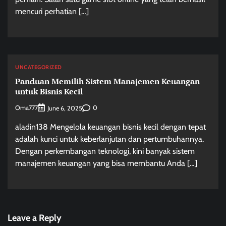
mencuri perhatian […]
UNCATEGORIZED
Panduan Memilih Sistem Manajemen Keuangan
untuk Bisnis Kecil
Oma777
0
June 6, 2025
aladin138 Mengelola keuangan bisnis kecil dengan tepat
adalah kunci untuk keberlanjutan dan pertumbuhannya.
Dengan perkembangan teknologi, kini banyak sistem
manajemen keuangan yang bisa membantu Anda […]
Leave a Reply