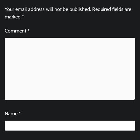
Your email address will not be published.
Required fields are
marked
*
Comment
*
Name
*