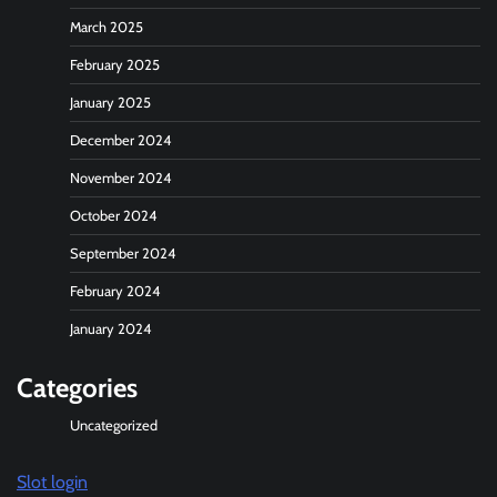
March 2025
February 2025
January 2025
December 2024
November 2024
October 2024
September 2024
February 2024
January 2024
Categories
Uncategorized
Slot login