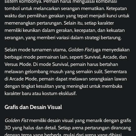
sistem kombonya. Pemain harus menguasai kombinasi
tombol untuk melancarkan serangan mematikan. Ketepatan
waktu dan pemilihan gerakan yang tepat menjadi kunci untuk
memenangkan pertarungan. Selain itu, setiap karakter
memiliki keunikan dalam gerakan, kecepatan, dan kekuatan
serangan, yang memberi variasi dalam strategi bertarung.
Selain mode turnamen utama,
Golden Fist
juga menyediakan
berbagai mode permainan lain, seperti Survival, Arcade, dan
Versus Mode. Di mode Survival, pemain harus bertahan
melawan gelombang musuh yang semakin sulit. Sementara
di Arcade Mode, pemain dapat melawan serangkaian lawan
dengan tingkat kesulitan yang meningkat untuk membuka
karakter baru atau kostum eksklusif.
Grafis dan Desain Visual
Golden Fist
memiliki desain visual yang menarik dengan grafis
3D yang halus dan detail. Setiap arena pertarungan dirancang
dengan tema yang berbeda, mulai dari arena yang dihiasi