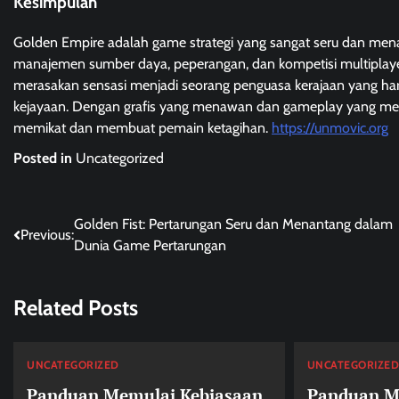
Kesimpulan
Golden Empire adalah game strategi yang sangat seru dan me
manajemen sumber daya, peperangan, dan kompetisi multiplaye
merasakan sensasi menjadi seorang penguasa kerajaan yang h
kejayaan. Dengan grafis yang menawan dan gameplay yang m
memikat dan membuat pemain ketagihan.
https://unmovic.org
Posted in
Uncategorized
Post
Golden Fist: Pertarungan Seru dan Menantang dalam
Previous:
Dunia Game Pertarungan
navigation
Related Posts
UNCATEGORIZED
UNCATEGORIZE
Panduan Memulai Kebiasaan
Panduan Me