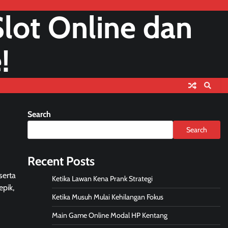
lot Online dan
!
Search
Search
Recent Posts
serta
Ketika Lawan Kena Prank Strategi
pik,
Ketika Musuh Mulai Kehilangan Fokus
Main Game Online Modal HP Kentang