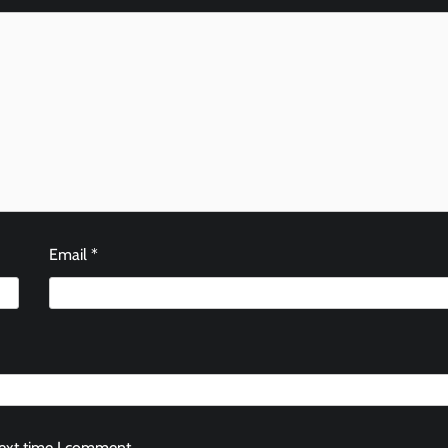
Email
*
next time I comment.