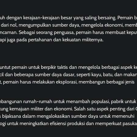
uh dengan kerajaan-kerajaan besar yang saling bersaing. Pemain 
n dari nol, mengumpulkan sumber daya, mengelola ekonomi, me
i ancaman. Sebagai seorang penguasa, pemain harus membuat kepu
api juga pada pertahanan dan kekuatan militernya.
tut pemain untuk berpikir taktis dan mengelola berbagai aspek k
cil dan beberapa sumber daya dasar, seperti kayu, batu, dan maka
 pemain harus melakukan eksplorasi, membangun berbagai jenis
mbangunan rumah-rumah untuk menambah populasi, pabrik untuk
ung kemajuan militer dan ekonomi. Salah satu aspek penting dari
s bijaksana dalam mengalokasikan sumber daya untuk memenuhi
gi untuk meningkatkan efisiensi produksi dan memperkuat pasuka