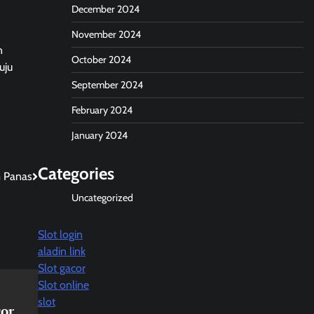
December 2024
November 2024
n
October 2024
uju
September 2024
February 2024
January 2024
Categories
 Panas
Uncategorized
Slot login
aladin link
Slot gacor
Slot online
slot
cor