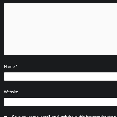
Name
*
Website
Save my name, email, and website in this browser for the 