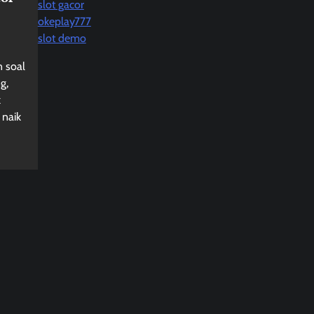
slot gacor
okeplay777
slot demo
n soal
g,
k
 naik