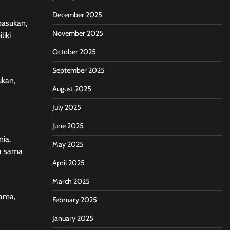
December 2025
pasukan,
November 2025
liki
October 2025
September 2025
ukan,
August 2025
July 2025
June 2025
ia.
May 2025
a sama
April 2025
March 2025
sama,
February 2025
January 2025