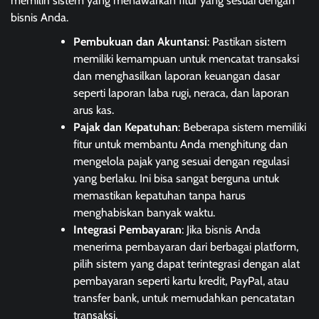
memilih sistem yang menawarkan fitur yang sesuai dengan
bisnis Anda.
Pembukuan dan Akuntansi
: Pastikan sistem
memiliki kemampuan untuk mencatat transaksi
dan menghasilkan laporan keuangan dasar
seperti laporan laba rugi, neraca, dan laporan
arus kas.
Pajak dan Kepatuhan
: Beberapa sistem memiliki
fitur untuk membantu Anda menghitung dan
mengelola pajak yang sesuai dengan regulasi
yang berlaku. Ini bisa sangat berguna untuk
memastikan kepatuhan tanpa harus
menghabiskan banyak waktu.
Integrasi Pembayaran
: Jika bisnis Anda
menerima pembayaran dari berbagai platform,
pilih sistem yang dapat terintegrasi dengan alat
pembayaran seperti kartu kredit, PayPal, atau
transfer bank, untuk memudahkan pencatatan
transaksi.