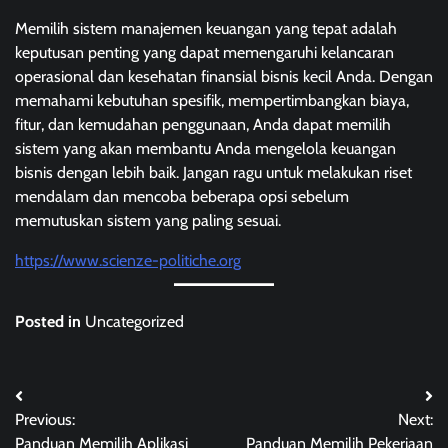
Memilih sistem manajemen keuangan yang tepat adalah
keputusan penting yang dapat memengaruhi kelancaran
operasional dan kesehatan finansial bisnis kecil Anda. Dengan
memahami kebutuhan spesifik, mempertimbangkan biaya,
fitur, dan kemudahan penggunaan, Anda dapat memilih
sistem yang akan membantu Anda mengelola keuangan
bisnis dengan lebih baik. Jangan ragu untuk melakukan riset
mendalam dan mencoba beberapa opsi sebelum
memutuskan sistem yang paling sesuai.
https://www.scienze-politiche.org
Posted in
Uncategorized
Post
Previous:
Next:
navigation
Panduan Memilih Aplikasi
Panduan Memilih Pekerjaan