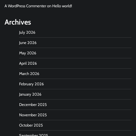
A WordPress Commenter
on
Hello world!
Archives
July 2026
June 2026
May 2026
April 2026
March 2026
February 2026
January 2026
December 2025
November 2025
October 2025
September 2025