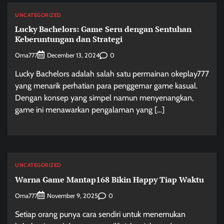
UNCATEGORIZED
Lucky Bachelors: Game Seru dengan Sentuhan
Keberuntungan dan Strategi
Oma777
0
December 13, 2024
Lucky Bachelors adalah salah satu permainan okeplay777
yang menarik perhatian para penggemar game kasual.
Dengan konsep yang simpel namun menyenangkan,
game ini menawarkan pengalaman yang […]
UNCATEGORIZED
Warna Game Mantap168 Bikin Happy Tiap Waktu
Oma777
0
November 9, 2025
Setiap orang punya cara sendiri untuk menemukan