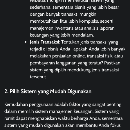
terbatas mungkin memerlukan sistem yang
sederhana, sementara bisnis yang lebih besar
dengan banyak transaksi mungkin
membutuhkan fitur lebih kompleks, seperti
manajemen inventaris atau analisis laporan
keuangan yang lebih mendalam.
Jenis Transaksi
: Tentukan jenis transaksi yang
terjadi di bisnis Anda—apakah Anda lebih banyak
melakukan penjualan online, transaksi fisik, atau
pembayaran langganan yang teratur? Pastikan
sistem yang dipilih mendukung jenis transaksi
tersebut.
2. Pilih Sistem yang Mudah Digunakan
Kemudahan penggunaan adalah faktor yang sangat penting
dalam memilih sistem manajemen keuangan. Sistem yang
rumit dapat menghabiskan waktu berharga Anda, sementara
sistem yang mudah digunakan akan membantu Anda fokus