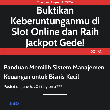
Skip
Tuesday, August 4, 2026
Buktikan
to
content
Keberuntunganmu di
Slot Online dan Raih
Jackpot Gede!
Panduan Memilih Sistem Manajemen
Keuangan untuk Bisnis Kecil
Posted on
June 6, 2025
by
oma777
aladin138