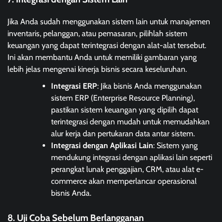
Jika Anda sudah menggunakan sistem lain untuk manajemen
inventaris, pelanggan, atau pemasaran, pilihlah sistem
keuangan yang dapat terintegrasi dengan alat-alat tersebut.
Ini akan membantu Anda untuk memiliki gambaran yang
lebih jelas mengenai kinerja bisnis secara keseluruhan.
Integrasi ERP
: Jika bisnis Anda menggunakan
sistem ERP (Enterprise Resource Planning),
pastikan sistem keuangan yang dipilih dapat
terintegrasi dengan mudah untuk memudahkan
alur kerja dan pertukaran data antar sistem.
Integrasi dengan Aplikasi Lain
: Sistem yang
mendukung integrasi dengan aplikasi lain seperti
perangkat lunak penggajian, CRM, atau alat e-
commerce akan memperlancar operasional
bisnis Anda.
8. Uji Coba Sebelum Berlangganan