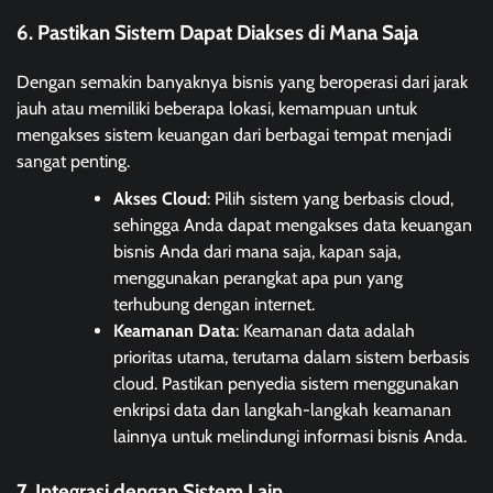
6. Pastikan Sistem Dapat Diakses di Mana Saja
Dengan semakin banyaknya bisnis yang beroperasi dari jarak
jauh atau memiliki beberapa lokasi, kemampuan untuk
mengakses sistem keuangan dari berbagai tempat menjadi
sangat penting.
Akses Cloud
: Pilih sistem yang berbasis cloud,
sehingga Anda dapat mengakses data keuangan
bisnis Anda dari mana saja, kapan saja,
menggunakan perangkat apa pun yang
terhubung dengan internet.
Keamanan Data
: Keamanan data adalah
prioritas utama, terutama dalam sistem berbasis
cloud. Pastikan penyedia sistem menggunakan
enkripsi data dan langkah-langkah keamanan
lainnya untuk melindungi informasi bisnis Anda.
7. Integrasi dengan Sistem Lain