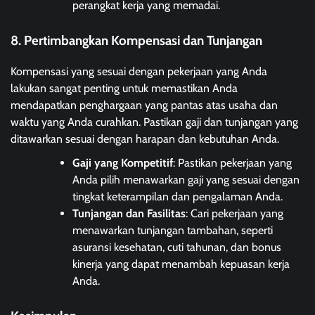
perangkat kerja yang memadai.
8. Pertimbangkan Kompensasi dan Tunjangan
Kompensasi yang sesuai dengan pekerjaan yang Anda
lakukan sangat penting untuk memastikan Anda
mendapatkan penghargaan yang pantas atas usaha dan
waktu yang Anda curahkan. Pastikan gaji dan tunjangan yang
ditawarkan sesuai dengan harapan dan kebutuhan Anda.
Gaji yang Kompetitif
: Pastikan pekerjaan yang
Anda pilih menawarkan gaji yang sesuai dengan
tingkat keterampilan dan pengalaman Anda.
Tunjangan dan Fasilitas
: Cari pekerjaan yang
menawarkan tunjangan tambahan, seperti
asuransi kesehatan, cuti tahunan, dan bonus
kinerja yang dapat menambah kepuasan kerja
Anda.