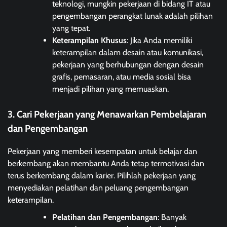
teknologi, mungkin pekerjaan di bidang IT atau
pengembangan perangkat lunak adalah pilihan
yang tepat.
Keterampilan Khusus
: Jika Anda memiliki
keterampilan dalam desain atau komunikasi,
pekerjaan yang berhubungan dengan desain
grafis, pemasaran, atau media sosial bisa
menjadi pilihan yang memuaskan.
3. Cari Pekerjaan yang Menawarkan Pembelajaran
dan Pengembangan
Pekerjaan yang memberi kesempatan untuk belajar dan
berkembang akan membantu Anda tetap termotivasi dan
terus berkembang dalam karier. Pilihlah pekerjaan yang
menyediakan pelatihan dan peluang pengembangan
keterampilan.
Pelatihan dan Pengembangan
: Banyak