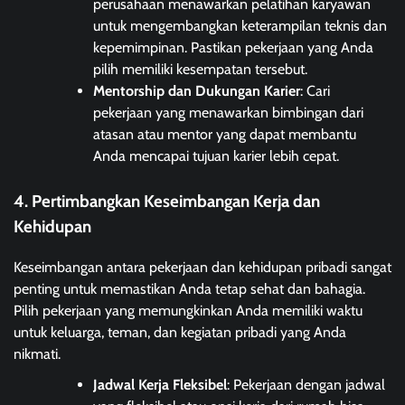
perusahaan menawarkan pelatihan karyawan
untuk mengembangkan keterampilan teknis dan
kepemimpinan. Pastikan pekerjaan yang Anda
pilih memiliki kesempatan tersebut.
Mentorship dan Dukungan Karier
: Cari
pekerjaan yang menawarkan bimbingan dari
atasan atau mentor yang dapat membantu
Anda mencapai tujuan karier lebih cepat.
4. Pertimbangkan Keseimbangan Kerja dan
Kehidupan
Keseimbangan antara pekerjaan dan kehidupan pribadi sangat
penting untuk memastikan Anda tetap sehat dan bahagia.
Pilih pekerjaan yang memungkinkan Anda memiliki waktu
untuk keluarga, teman, dan kegiatan pribadi yang Anda
nikmati.
Jadwal Kerja Fleksibel
: Pekerjaan dengan jadwal