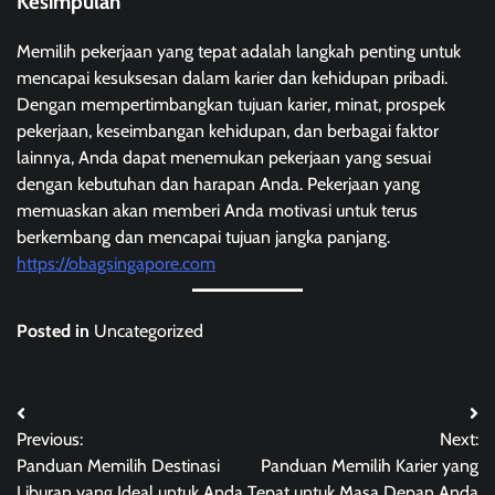
Kesimpulan
Memilih pekerjaan yang tepat adalah langkah penting untuk
mencapai kesuksesan dalam karier dan kehidupan pribadi.
Dengan mempertimbangkan tujuan karier, minat, prospek
pekerjaan, keseimbangan kehidupan, dan berbagai faktor
lainnya, Anda dapat menemukan pekerjaan yang sesuai
dengan kebutuhan dan harapan Anda. Pekerjaan yang
memuaskan akan memberi Anda motivasi untuk terus
berkembang dan mencapai tujuan jangka panjang.
https://obagsingapore.com
Posted in
Uncategorized
Post
Previous:
Next:
navigation
Panduan Memilih Destinasi
Panduan Memilih Karier yang
Liburan yang Ideal untuk Anda
Tepat untuk Masa Depan Anda