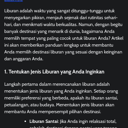
Liburan adalah waktu yang sangat ditunggu-tunggu untuk
menyegarkan pikiran, menjauh sejenak dari rutinitas sehari-
hari, dan menikmati waktu berkualitas. Namun, dengan begitu
banyak destinasi yang menarik di dunia, bagaimana Anda
memilih tempat yang paling cocok untuk liburan Anda? Artikel
ini akan memberikan panduan lengkap untuk membantu
Anda memilih destinasi liburan yang sesuai dengan keinginan
dan anggaran Anda.
1. Tentukan Jenis Liburan yang Anda Inginkan
Langkah pertama dalam merencanakan liburan adalah
menentukan jenis liburan yang Anda inginkan. Setiap orang
memiliki preferensi yang berbeda, apakah itu liburan santai,
petualangan, atau budaya. Menentukan jenis liburan akan
membantu Anda mempersempit pilihan destinasi.
Liburan Santai
: Jika Anda ingin relaksasi total,