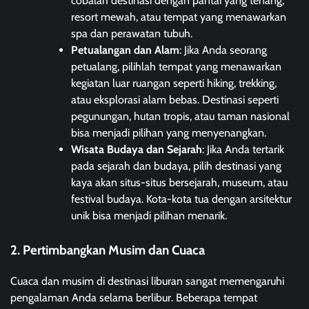
cobalah destinasi dengan pantai yang tenang,
resort mewah, atau tempat yang menawarkan
spa dan perawatan tubuh.
Petualangan dan Alam
: Jika Anda seorang
petualang, pilihlah tempat yang menawarkan
kegiatan luar ruangan seperti hiking, trekking,
atau eksplorasi alam bebas. Destinasi seperti
pegunungan, hutan tropis, atau taman nasional
bisa menjadi pilihan yang menyenangkan.
Wisata Budaya dan Sejarah
: Jika Anda tertarik
pada sejarah dan budaya, pilih destinasi yang
kaya akan situs-situs bersejarah, museum, atau
festival budaya. Kota-kota tua dengan arsitektur
unik bisa menjadi pilihan menarik.
2. Pertimbangkan Musim dan Cuaca
Cuaca dan musim di destinasi liburan sangat memengaruhi
pengalaman Anda selama berlibur. Beberapa tempat