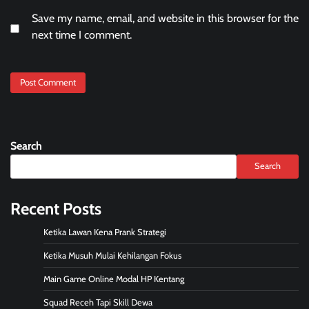
Save my name, email, and website in this browser for the
next time I comment.
Search
Search
Recent Posts
Ketika Lawan Kena Prank Strategi
Ketika Musuh Mulai Kehilangan Fokus
Main Game Online Modal HP Kentang
Squad Receh Tapi Skill Dewa