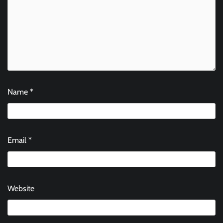
Name
*
Email
*
Website