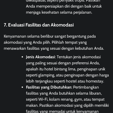
diwaspadai, seperti penyakit tropis. Pastikan
Anda mempersiapkan diri dengan baik untuk
menjaga kesehatan selama perjalanan.
7. Evaluasi Fasilitas dan Akomodasi
Kenyamanan selama berlibur sangat bergantung pada
akomodasi yang Anda pilih. Pilihlah tempat yang
menawarkan fasilitas yang sesuai dengan kebutuhan Anda.
Jenis Akomodasi
: Tentukan jenis akomodasi
yang paling sesuai dengan preferensi Anda,
apakah itu hotel bintang lima, penginapan unik
seperti glamping, atau penginapan dengan harga
lebih terjangkau seperti hostel atau homestay.
Fasilitas yang Dibutuhkan
: Pertimbangkan
fasilitas yang Anda butuhkan selama liburan,
seperti Wi-Fi, kolam renang, gym, atau tempat
makan. Pastikan akomodasi yang dipilih memiliki
fasilitas yang memadai untuk kenyamanan