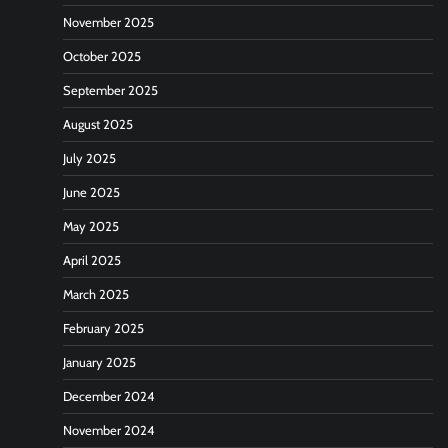
November 2025
October 2025
September 2025
August 2025
July 2025
June 2025
May 2025
April 2025
March 2025
February 2025
January 2025
December 2024
November 2024