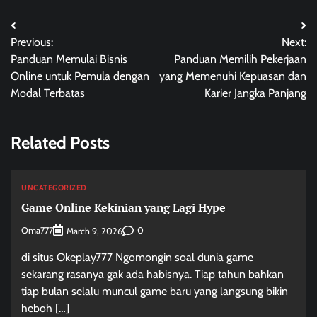
Post
Previous:
Next:
navigation
Panduan Memulai Bisnis
Panduan Memilih Pekerjaan
Online untuk Pemula dengan
yang Memenuhi Kepuasan dan
Modal Terbatas
Karier Jangka Panjang
Related Posts
UNCATEGORIZED
Game Online Kekinian yang Lagi Hype
Oma777
0
March 9, 2026
di situs Okeplay777 Ngomongin soal dunia game
sekarang rasanya gak ada habisnya. Tiap tahun bahkan
tiap bulan selalu muncul game baru yang langsung bikin
heboh […]