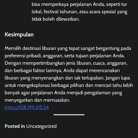
bisa memperkaya perjalanan Anda, seperti tur
lokal, festival tahunan, atau acara spesial yang
tidak boleh dilewatkan.
Kesimpulan
Memilih destinasi liburan yang tepat sangat bergantung pada
preferensi pribadi, anggaran, serta tujuan perjalanan Anda.
Dengan mempertimbangkan jenis liburan, cuaca, anggaran,
dan berbagai faktor lainnya, Anda dapat merencanakan
liburan yang menyenangkan dan tak terlupakan. Jangan lupa
untuk mengeksplorasi berbagai pilihan dan mencari tahu lebih
banyak agar perjalanan Anda menjadi pengalaman yang
menyegarkan dan memuaskan.
https://128.199.215.54
Posted in
Uncategorized