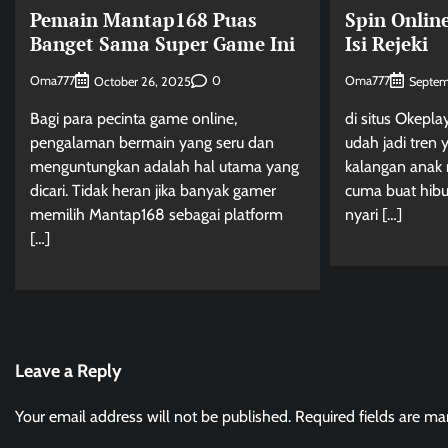
Pemain Mantap168 Puas
Spin Onlin
Banget Sama Super Game Ini
Isi Rejeki
Oma777
0
Oma777
October 26, 2025
Septem
Bagi para pecinta game online,
di situs Okepla
pengalaman bermain yang seru dan
udah jadi tren
menguntungkan adalah hal utama yang
kalangan anak
dicari. Tidak heran jika banyak gamer
cuma buat hib
memilih Mantap168 sebagai platform
nyari […]
[…]
Leave a Reply
Your email address will not be published.
Required fields are m