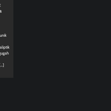
t
a
unik
iptik
gugah
[…]