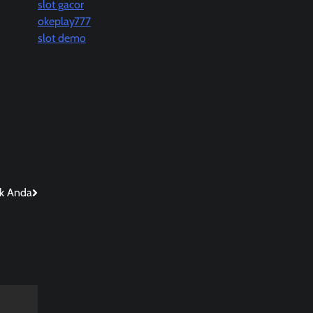
slot gacor
okeplay777
slot demo
uk Anda