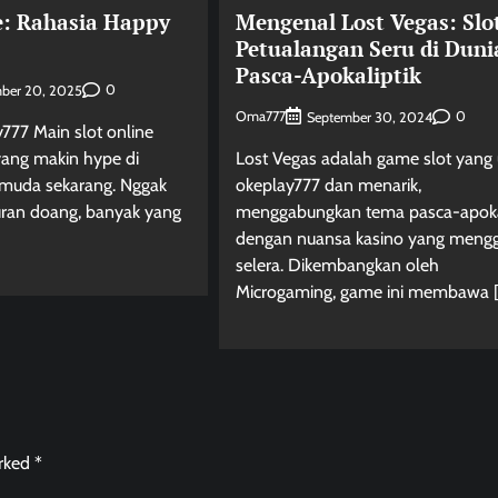
e: Rahasia Happy
Mengenal Lost Vegas: Slo
Petualangan Seru di Duni
Pasca-Apokaliptik
0
ber 20, 2025
Oma777
0
September 30, 2024
y777 Main slot online
 yang makin hype di
Lost Vegas adalah game slot yang 
 muda sekarang. Nggak
okeplay777 dan menarik,
uran doang, banyak yang
menggabungkan tema pasca-apokal
dengan nuansa kasino yang meng
selera. Dikembangkan oleh
Microgaming, game ini membawa 
arked
*