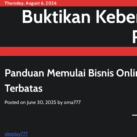
Skip
Thursday, August 6, 2026
Buktikan Kebe
to
content
Panduan Memulai Bisnis Onl
Terbatas
Posted on
June 30, 2025
by
oma777
okeplay777