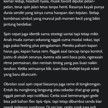
kamar redup, headset nyala, musik favorit diputar pelan-
pelan, terus spin jalan terus tanpa henti. Rasanya kayak punya
dunia sendiri yang isinya cuma harapan dan kejutan. Setiap
kombinasi simbol yang muncul jadi momen kecil yang bikin
jantung berdebar.
Spin cepat juga identik sama strategi santai tapi tetap mikir.
Anak muda zaman sekarang nggak cuma modal nekat, tapi
juga pakai feeling plus pengalaman. Mereka paham kapan
harus gas, kapan harus rem. Nggak asal tancap tanpa kontrol.
Justru di situlah serunya, karena ada seni baca pola, ngerasain
ritme permainan, dan nentuin timing yang pas buat naikin
taruhan. Ketika semuanya klik, cuan bisa melejit kayak roket
yang baru diluncurin.
Obrolan soal spin cepat biasanya juga rame di tongkrongan.
Entah itu nongkrong langsung atau sekadar chat grup yang
nggak pernah sepi notifikasi. Cerita soal kemenangan gede
bisa jadi bahan flex tipis-tipis, tapi tetap dibumbui canda biar
nggak terkesan sombong. Di sisi lain, cerita zonk juga jadi