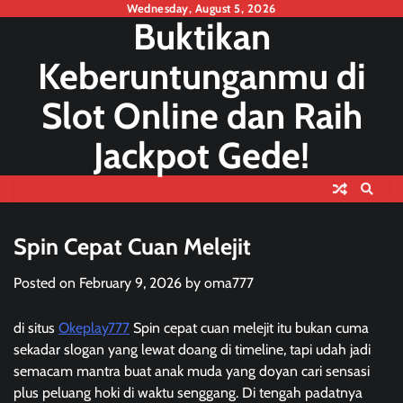
Skip
Wednesday, August 5, 2026
Buktikan
to
content
Keberuntunganmu di
Slot Online dan Raih
Jackpot Gede!
Spin Cepat Cuan Melejit
Posted on
February 9, 2026
by
oma777
di situs
Okeplay777
Spin cepat cuan melejit itu bukan cuma
sekadar slogan yang lewat doang di timeline, tapi udah jadi
semacam mantra buat anak muda yang doyan cari sensasi
plus peluang hoki di waktu senggang. Di tengah padatnya