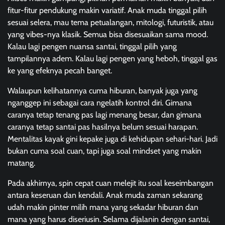
fitur-fitur pendukung makin variatif. Anak muda tinggal pilih
sesuai selera, mau tema petualangan, mitologi, futuristik, atau
yang vibes-nya klasik. Semua bisa disesuaikan sama mood.
Kalau lagi pengen nuansa santai, tinggal pilih yang
tampilannya adem. Kalau lagi pengen yang heboh, tinggal gas
ke yang efeknya pecah banget.
Walaupun kelihatannya cuma hiburan, banyak juga yang
nganggep ini sebagai cara ngelatih kontrol diri. Gimana
caranya tetap tenang pas lagi menang besar, dan gimana
caranya tetap santai pas hasilnya belum sesuai harapan.
Mentalitas kayak gini kepake juga di kehidupan sehari-hari. Jadi
bukan cuma soal cuan, tapi juga soal mindset yang makin
matang.
Pada akhirnya, spin cepat cuan melejit itu soal keseimbangan
antara keseruan dan kendali. Anak muda zaman sekarang
udah makin pinter milih mana yang sekadar hiburan dan
mana yang harus diseriusin. Selama dijalanin dengan santai,