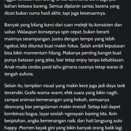
bahan ketawa bareng. Semua dijalanin santai, karena yang
dicari bukan cuma hasil akhir, tapi juga keseruannya.
Banyak yang bilang kunci dari cuan melejit itu konsisten dan
sabar. Walaupun konsepnya spin cepat, bukan berarti
mainnya serampangan. Justru dengan tempo yang lebih
ngebut, kita dituntut buat makin fokus. Salah ambil keputusan
bisa bikin momentum hilang. Makanya penting banget buat
punya batasan yang jelas, biar tetap enjoy tanpa kebablasan.
Anak muda cerdas pasti tahu gimana caranya tetap waras di
tengah euforia.
Selain itu, tampilan visual yang makin kece juga jadi daya tarik
tersendiri. Grafis warna-warni, efek suara yang bikin nagih,
sampai animasi kemenangan yang heboh, semuanya
dirancang biar pengalaman makin imersif. Setiap kali dapet
kombinasi bagus, layar seolah ngerayain bareng kita. Koin
berjatuhan, angka kemenangan naik, dan hati langsung auto
happy. Momen kayak gini yang bikin banyak orang balik lagi