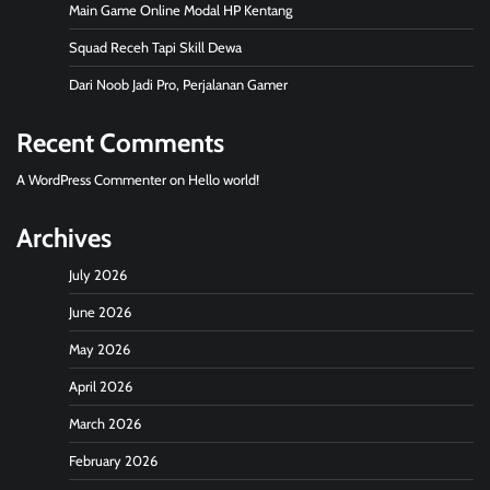
Main Game Online Modal HP Kentang
Squad Receh Tapi Skill Dewa
Dari Noob Jadi Pro, Perjalanan Gamer
Recent Comments
A WordPress Commenter
on
Hello world!
Archives
July 2026
June 2026
May 2026
April 2026
March 2026
February 2026