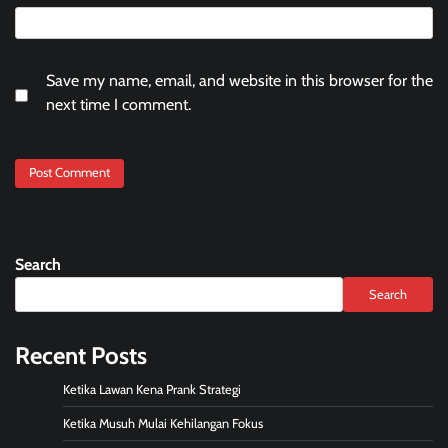
Save my name, email, and website in this browser for the
next time I comment.
Search
Search
Recent Posts
Ketika Lawan Kena Prank Strategi
Ketika Musuh Mulai Kehilangan Fokus