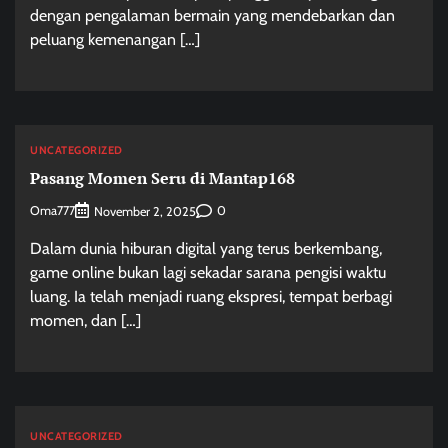
dengan pengalaman bermain yang mendebarkan dan
peluang kemenangan […]
UNCATEGORIZED
Pasang Momen Seru di Mantap168
Oma777
0
November 2, 2025
Dalam dunia hiburan digital yang terus berkembang,
game online bukan lagi sekadar sarana pengisi waktu
luang. Ia telah menjadi ruang ekspresi, tempat berbagi
momen, dan […]
UNCATEGORIZED