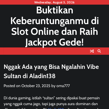
Skip
Wednesday, August 5, 2026
Buktikan
to
content
Keberuntunganmu di
Slot Online dan Raih
Jackpot Gede!
Nggak Ada yang Bisa Ngalahin Vibe
Sultan di Aladin138
Posted on
October 23, 2025
by
oma777
Di dunia gaming, istilah “sultan” sering dipakai buat pemain
yang nggak cuma jago, tapi juga punya aura dominan dan