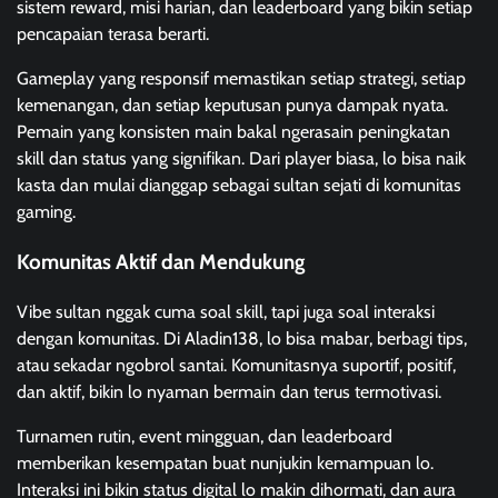
sistem reward, misi harian, dan leaderboard yang bikin setiap
pencapaian terasa berarti.
Gameplay yang responsif memastikan setiap strategi, setiap
kemenangan, dan setiap keputusan punya dampak nyata.
Pemain yang konsisten main bakal ngerasain peningkatan
skill dan status yang signifikan. Dari player biasa, lo bisa naik
kasta dan mulai dianggap sebagai sultan sejati di komunitas
gaming.
Komunitas Aktif dan Mendukung
Vibe sultan nggak cuma soal skill, tapi juga soal interaksi
dengan komunitas. Di Aladin138, lo bisa mabar, berbagi tips,
atau sekadar ngobrol santai. Komunitasnya suportif, positif,
dan aktif, bikin lo nyaman bermain dan terus termotivasi.
Turnamen rutin, event mingguan, dan leaderboard
memberikan kesempatan buat nunjukin kemampuan lo.
Interaksi ini bikin status digital lo makin dihormati, dan aura