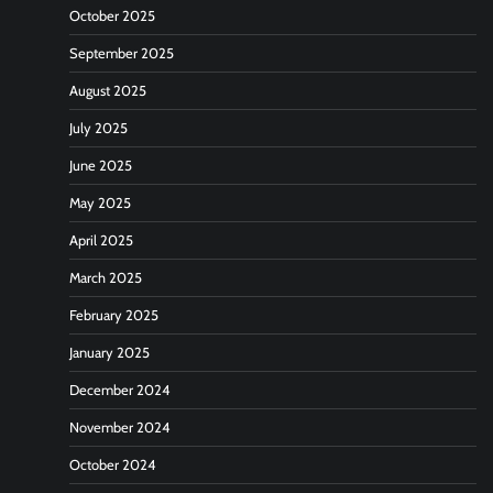
October 2025
September 2025
August 2025
July 2025
June 2025
May 2025
April 2025
March 2025
February 2025
January 2025
December 2024
November 2024
October 2024