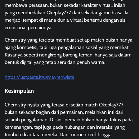
membawa perasaan, bukan sekadar karakter virtual. Inilah
yang membedakan Okeplay777 dari sekadar game biasa. Ia
menjadi tempat di mana dunia virtual bertemu dengan sisi
emosional pemainnya.
Chemistry yang tercipta membuat setiap match bukan hanya
ajang kompetisi, tapi juga pengalaman sosial yang memikat.
Rasanya seperti nongkrong bareng teman, hanya saja dalam
bentuk digital yang tetap seru dan penuh warna.
https://justpaste.it/u/mayrenwista
Kesimpulan
Chemistry nyata yang terasa di setiap match Okeplay777
bukan sekadar bagian dari permainan, melainkan inti dari
seluruh pengalaman. Di sini, pemain bukan hanya fokus pada
kemenangan, tapi juga pada hubungan dan interaksi yang
tumbuh di antara mereka. Dari momen kecil hingga