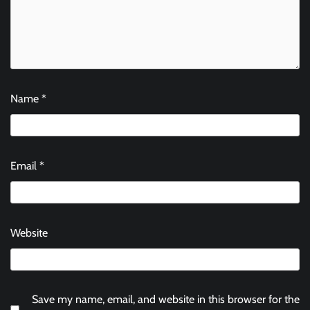
Name
*
Email
*
Website
Save my name, email, and website in this browser for the