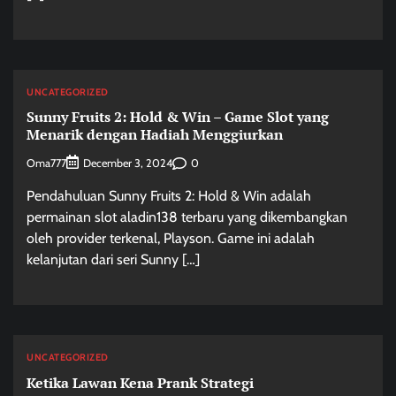
UNCATEGORIZED
Sunny Fruits 2: Hold & Win – Game Slot yang
Menarik dengan Hadiah Menggiurkan
Oma777
0
December 3, 2024
Pendahuluan Sunny Fruits 2: Hold & Win adalah
permainan slot aladin138 terbaru yang dikembangkan
oleh provider terkenal, Playson. Game ini adalah
kelanjutan dari seri Sunny […]
UNCATEGORIZED
Ketika Lawan Kena Prank Strategi