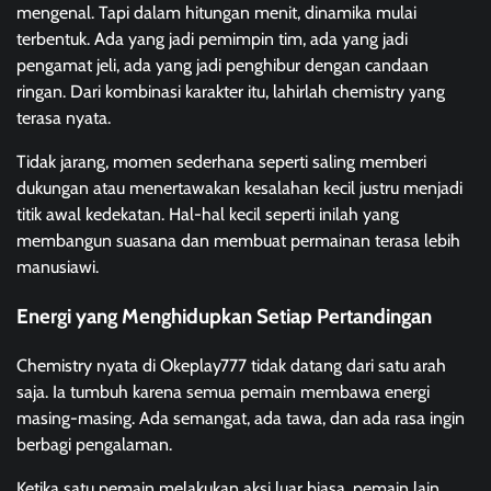
mengenal. Tapi dalam hitungan menit, dinamika mulai
terbentuk. Ada yang jadi pemimpin tim, ada yang jadi
pengamat jeli, ada yang jadi penghibur dengan candaan
ringan. Dari kombinasi karakter itu, lahirlah chemistry yang
terasa nyata.
Tidak jarang, momen sederhana seperti saling memberi
dukungan atau menertawakan kesalahan kecil justru menjadi
titik awal kedekatan. Hal-hal kecil seperti inilah yang
membangun suasana dan membuat permainan terasa lebih
manusiawi.
Energi yang Menghidupkan Setiap Pertandingan
Chemistry nyata di Okeplay777 tidak datang dari satu arah
saja. Ia tumbuh karena semua pemain membawa energi
masing-masing. Ada semangat, ada tawa, dan ada rasa ingin
berbagi pengalaman.
Ketika satu pemain melakukan aksi luar biasa, pemain lain