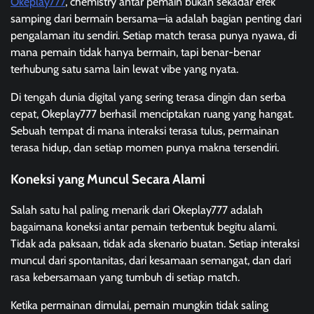
Okeplay777
, chemistry antar pemain bukan sekadar efek
samping dari bermain bersama—ia adalah bagian penting dari
pengalaman itu sendiri. Setiap match terasa punya nyawa, di
mana pemain tidak hanya bermain, tapi benar-benar
terhubung satu sama lain lewat vibe yang nyata.
Di tengah dunia digital yang sering terasa dingin dan serba
cepat, Okeplay777 berhasil menciptakan ruang yang hangat.
Sebuah tempat di mana interaksi terasa tulus, permainan
terasa hidup, dan setiap momen punya makna tersendiri.
Koneksi yang Muncul Secara Alami
Salah satu hal paling menarik dari Okeplay777 adalah
bagaimana koneksi antar pemain terbentuk begitu alami.
Tidak ada paksaan, tidak ada skenario buatan. Setiap interaksi
muncul dari spontanitas, dari kesamaan semangat, dan dari
rasa kebersamaan yang tumbuh di setiap match.
Ketika permainan dimulai, pemain mungkin tidak saling