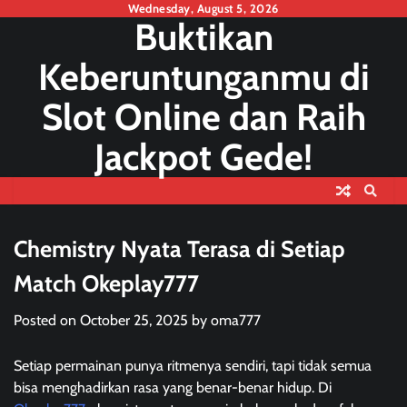
Skip
Wednesday, August 5, 2026
Buktikan
to
content
Keberuntunganmu di
Slot Online dan Raih
Jackpot Gede!
Chemistry Nyata Terasa di Setiap
Match Okeplay777
Posted on
October 25, 2025
by
oma777
Setiap permainan punya ritmenya sendiri, tapi tidak semua
bisa menghadirkan rasa yang benar-benar hidup. Di