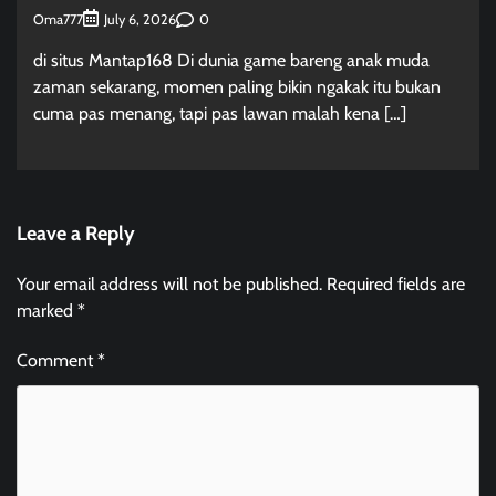
Oma777
0
July 6, 2026
di situs Mantap168 Di dunia game bareng anak muda
zaman sekarang, momen paling bikin ngakak itu bukan
cuma pas menang, tapi pas lawan malah kena […]
Leave a Reply
Your email address will not be published.
Required fields are
marked
*
Comment
*