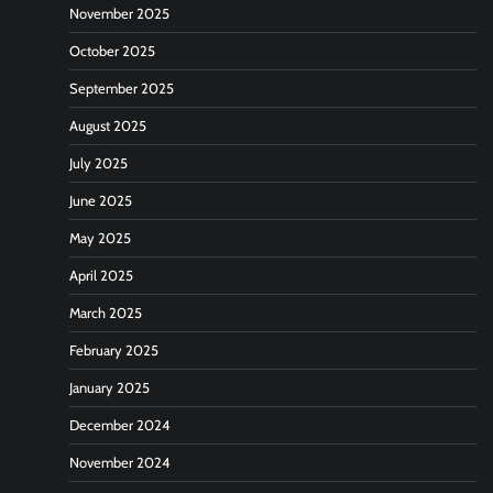
November 2025
October 2025
September 2025
August 2025
July 2025
June 2025
May 2025
April 2025
March 2025
February 2025
January 2025
December 2024
November 2024