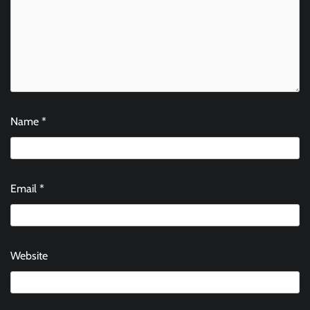
Name
*
Email
*
Website