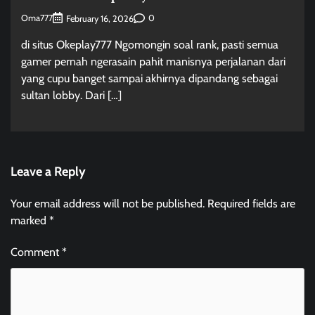
Oma777
0
February 16, 2026
di situs Okeplay777 Ngomongin soal rank, pasti semua
gamer pernah ngerasain pahit manisnya perjalanan dari
yang cupu banget sampai akhirnya dipandang sebagai
sultan lobby. Dari […]
Leave a Reply
Your email address will not be published.
Required fields are
marked
*
Comment
*