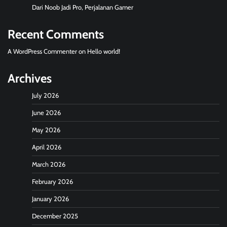
Dari Noob Jadi Pro, Perjalanan Gamer
Recent Comments
A WordPress Commenter
on
Hello world!
Archives
July 2026
June 2026
May 2026
April 2026
March 2026
February 2026
January 2026
December 2025