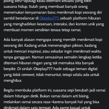
paling seru—apalagi kalau ditemani sesuatu yang bikin
suasana hidup. Itulah yang membuat banyak orang
menemukan kenyamanan baru: menikmati kopi seorang diri
sambil berselancar di
Okeplay777
, sebuah platform hiburan
yang menghadirkan keseruan, interaksi, dan konten unik yang
membuat momen sendirian terasa tetap ramai.
Ada banyak alasan mengapa orang memilih menikmati kopi
seorang diri. Kadang untuk menenangkan pikiran, kadang
untuk mencari inspirasi, atau sekadar ingin menikmati waktu
tanpa gangguan. Namun sensasinya semakin lengkap ketika
ditemani hiburan ringan yang tak memaksa kita banyak
berpikir. Di sinilah Okeplay777 hadir sebagai teman digital
yang tidak cerewet, tidak menuntut, tetapi selalu ada untuk
menghibur.
Begitu membuka platform ini, suasana sepi berubah jadi ramai
dalam hitungan detik. Bukan ramai dalam arti bising,
melainkan ramai secara rasa—karena banyak hal yang bisa
dinikmati dalam satu tempat. Ada game kasual untuk