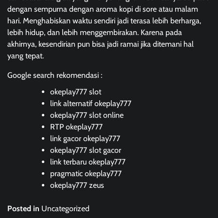
dengan sempurna dengan aroma kopi di sore atau malam
hari. Menghabiskan waktu sendiri jadi terasa lebih berharga,
lebih hidup, dan lebih menggembirakan. Karena pada
akhirnya, kesendirian pun bisa jadi ramai jika ditemani hal
yang tepat.
Google search rekomendasi :
okeplay777 slot
link alternatif okeplay777
okeplay777 slot online
RTP okeplay777
link gacor okeplay777
okeplay777 slot gacor
link terbaru okeplay777
pragmatic okeplay777
okeplay777 zeus
Posted in
Uncategorized