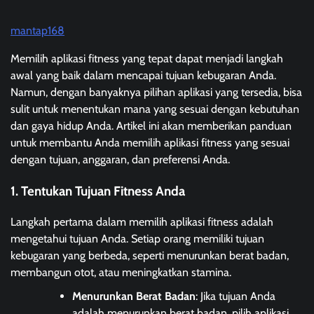
mantap168
Memilih aplikasi fitness yang tepat dapat menjadi langkah
awal yang baik dalam mencapai tujuan kebugaran Anda.
Namun, dengan banyaknya pilihan aplikasi yang tersedia, bisa
sulit untuk menentukan mana yang sesuai dengan kebutuhan
dan gaya hidup Anda. Artikel ini akan memberikan panduan
untuk membantu Anda memilih aplikasi fitness yang sesuai
dengan tujuan, anggaran, dan preferensi Anda.
1. Tentukan Tujuan Fitness Anda
Langkah pertama dalam memilih aplikasi fitness adalah
mengetahui tujuan Anda. Setiap orang memiliki tujuan
kebugaran yang berbeda, seperti menurunkan berat badan,
membangun otot, atau meningkatkan stamina.
Menurunkan Berat Badan
: Jika tujuan Anda
adalah menurunkan berat badan, pilih aplikasi