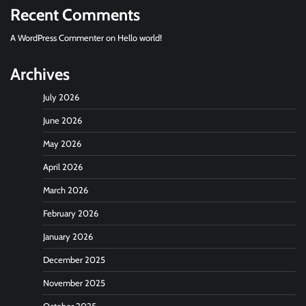
Recent Comments
A WordPress Commenter
on
Hello world!
Archives
July 2026
June 2026
May 2026
April 2026
March 2026
February 2026
January 2026
December 2025
November 2025