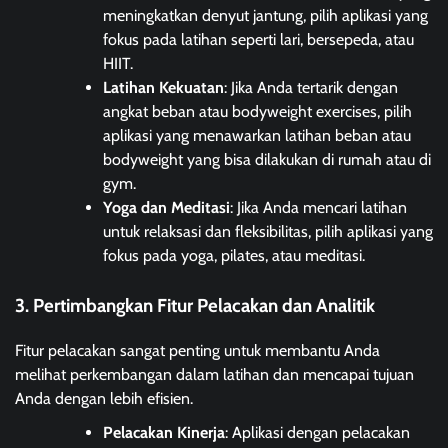
meningkatkan denyut jantung, pilih aplikasi yang
fokus pada latihan seperti lari, bersepeda, atau
HIIT.
Latihan Kekuatan
: Jika Anda tertarik dengan
angkat beban atau bodyweight exercises, pilih
aplikasi yang menawarkan latihan beban atau
bodyweight yang bisa dilakukan di rumah atau di
gym.
Yoga dan Meditasi
: Jika Anda mencari latihan
untuk relaksasi dan fleksibilitas, pilih aplikasi yang
fokus pada yoga, pilates, atau meditasi.
3. Pertimbangkan Fitur Pelacakan dan Analitik
Fitur pelacakan sangat penting untuk membantu Anda
melihat perkembangan dalam latihan dan mencapai tujuan
Anda dengan lebih efisien.
Pelacakan Kinerja
: Aplikasi dengan pelacakan