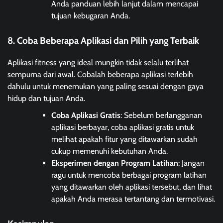
Anda panduan lebih lanjut dalam mencapai
tujuan kebugaran Anda.
8. Coba Beberapa Aplikasi dan Pilih yang Terbaik
Aplikasi fitness yang ideal mungkin tidak selalu terlihat
sempurna dari awal. Cobalah beberapa aplikasi terlebih
dahulu untuk menemukan yang paling sesuai dengan gaya
hidup dan tujuan Anda.
Coba Aplikasi Gratis
: Sebelum berlangganan
aplikasi berbayar, coba aplikasi gratis untuk
melihat apakah fitur yang ditawarkan sudah
cukup memenuhi kebutuhan Anda.
Eksperimen dengan Program Latihan
: Jangan
ragu untuk mencoba berbagai program latihan
yang ditawarkan oleh aplikasi tersebut, dan lihat
apakah Anda merasa tertantang dan termotivasi.