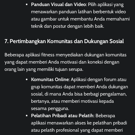
Panduan Visual dan Video
: Pilih aplikasi yang
menawarkan panduan latihan berbentuk video
atau gambar untuk membantu Anda memahami
teknik dan postur dengan lebih baik.
7. Pertimbangkan Komunitas dan Dukungan Sosial
Beberapa aplikasi fitness menyediakan dukungan komunitas
yang dapat memberi Anda motivasi dan koneksi dengan
orang lain yang memiliki tujuan serupa.
Komunitas Online
: Aplikasi dengan forum atau
grup komunitas dapat memberi Anda dukungan
sosial, di mana Anda bisa berbagi pengalaman,
bertanya, atau memberi motivasi kepada
sesama pengguna.
Pelatihan Pribadi atau Pelatih
: Beberapa
aplikasi menawarkan akses ke pelatihan pribadi
atau pelatih profesional yang dapat memberi