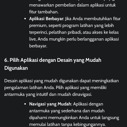
menawarkan pembelian dalam aplikasi untuk
fitur tambahan.
Aplikasi Berbayar
: Jika Anda membutuhkan fitur
premium, seperti program latihan yang lebih
terperinci, pelatihan pribadi, atau akses ke kelas
live, Anda mungkin perlu berlangganan aplikasi
berbayar.
6. Pilih Aplikasi dengan Desain yang Mudah
Digunakan
Desain aplikasi yang mudah digunakan dapat meningkatkan
pengalaman latihan Anda. Pilih aplikasi yang memiliki
antarmuka yang intuitif dan mudah dinavigasi.
Navigasi yang Mudah
: Aplikasi dengan
antarmuka yang sederhana dan mudah
dipahami memungkinkan Anda untuk langsung
memulai latihan tanpa kebingungannya.