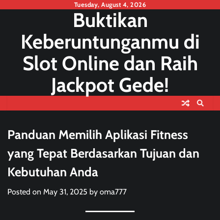
Skip
Tuesday, August 4, 2026
Buktikan
to
content
Keberuntunganmu di
Slot Online dan Raih
Jackpot Gede!
Panduan Memilih Aplikasi Fitness
yang Tepat Berdasarkan Tujuan dan
Kebutuhan Anda
Posted on
May 31, 2025
by
oma777