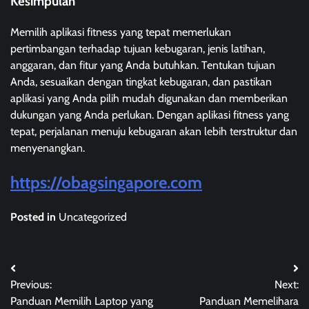
Kesimpulan
Memilih aplikasi fitness yang tepat memerlukan
pertimbangan terhadap tujuan kebugaran, jenis latihan,
anggaran, dan fitur yang Anda butuhkan. Tentukan tujuan
Anda, sesuaikan dengan tingkat kebugaran, dan pastikan
aplikasi yang Anda pilih mudah digunakan dan memberikan
dukungan yang Anda perlukan. Dengan aplikasi fitness yang
tepat, perjalanan menuju kebugaran akan lebih terstruktur dan
menyenangkan.
https://obagsingapore.com
Posted in
Uncategorized
Post
Previous:
Next:
navigation
Panduan Memilih Laptop yang
Panduan Memelihara