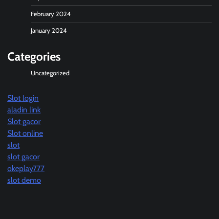
February 2024
January 2024
Categories
Uncategorized
Slot login
aladin link
Slot gacor
Slot online
slot
slot gacor
okeplay777
slot demo