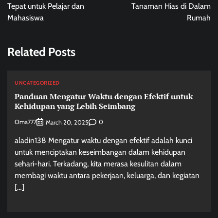
Tepat untuk Pelajar dan
Tanaman Hias di Dalam
Mahasiswa
Rumah
Related Posts
UNCATEGORIZED
Panduan Mengatur Waktu dengan Efektif untuk
Kehidupan yang Lebih Seimbang
Oma777
0
March 20, 2025
aladin138 Mengatur waktu dengan efektif adalah kunci
untuk menciptakan keseimbangan dalam kehidupan
sehari-hari. Terkadang, kita merasa kesulitan dalam
membagi waktu antara pekerjaan, keluarga, dan kegiatan
[…]